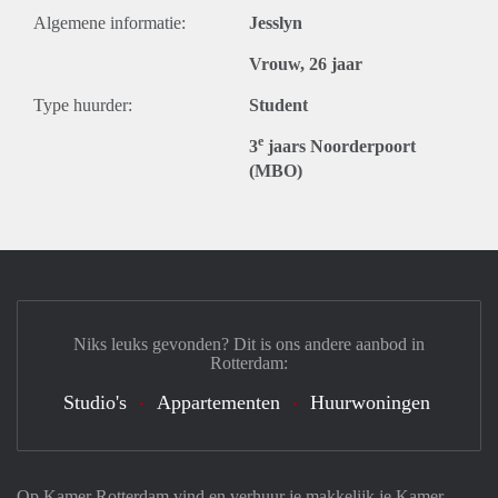
Algemene informatie:
Jesslyn
Vrouw, 26 jaar
Type huurder:
Student
e
3
jaars Noorderpoort
(MBO)
Niks leuks gevonden? Dit is ons andere aanbod in
Rotterdam:
Studio's
Appartementen
Huurwoningen
Op Kamer Rotterdam vind en verhuur je makkelijk je Kamer