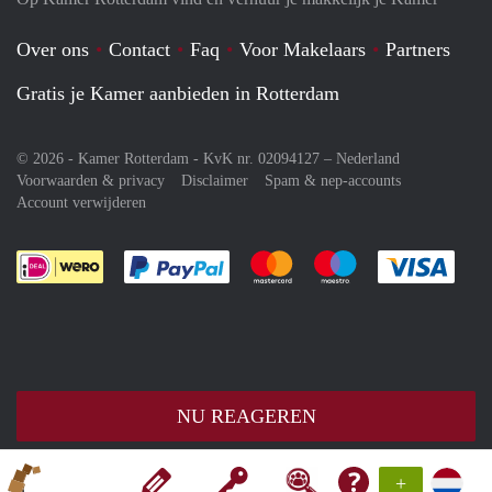
Over ons
Contact
Faq
Voor Makelaars
Partners
Gratis je Kamer aanbieden in Rotterdam
© 2026 - Kamer Rotterdam - KvK nr. 02094127 –
Nederland
Voorwaarden & privacy
Disclaimer
Spam & nep-accounts
Account verwijderen
Je rekent gemakkelijk af met Paypal
Je rekent gemakkelijk af met M
Je rekent gemakkelij
Je re
NU REAGEREN
+