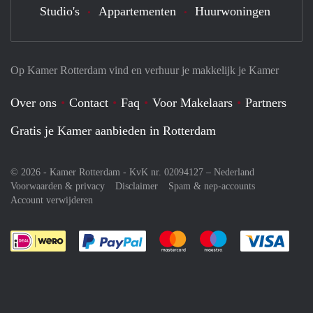
Studio's
Appartementen
Huurwoningen
Op Kamer Rotterdam vind en verhuur je makkelijk je Kamer
Over ons
Contact
Faq
Voor Makelaars
Partners
Gratis je Kamer aanbieden in Rotterdam
© 2026 - Kamer Rotterdam - KvK nr. 02094127 –
Nederland
Voorwaarden & privacy
Disclaimer
Spam & nep-accounts
Account verwijderen
Je rekent gemakkelijk af met Paypal
Je rekent gemakkelijk af met M
Je rekent gemakkelij
Je re