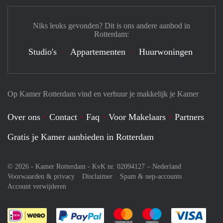
Niks leuks gevonden? Dit is ons andere aanbod in
Rotterdam:
Studio's
Appartementen
Huurwoningen
Op Kamer Rotterdam vind en verhuur je makkelijk je Kamer
Over ons
Contact
Faq
Voor Makelaars
Partners
Gratis je Kamer aanbieden in Rotterdam
© 2026 - Kamer Rotterdam - KvK nr. 02094127 –
Nederland
Voorwaarden & privacy
Disclaimer
Spam & nep-accounts
Account verwijderen
Je rekent gemakkelijk af met Paypal
Je rekent gemakkelijk af met M
Je rekent gemakkelij
Je re