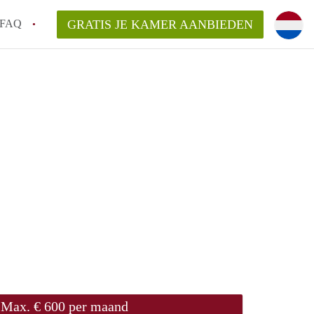
FAQ
GRATIS JE KAMER AANBIEDEN
 gemeente als ik een kamer huur in
el een kamer vind?
emiddeld in Rotterdam?
kan ik het beste wonen als student?
erdam?
Max. € 600 per maand