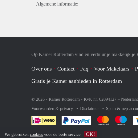
Algemene informatie:
Op Kamer Rotterdam vind en verhuur je makkelijk je
Over ons
Contact
Faq
Voor Makelaars
P
Gratis je Kamer aanbieden in Rotterdam
© 2026 - Kamer Rotterdam - KvK nr. 02094127 –
Nederlan
Voorwaarden & privacy
Disclaimer
Spam & nep-acco
Je rekent gemakkelijk af 
Je rekent gemak
Je rek
OK!
We gebruiken
cookies
voor de beste service