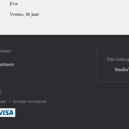
Eva
Vrouw, 36 jaar
 Kamer
Niks leuks 
artners
Studio
d
unts
Account verwijderen
met Paypal
kelijk af met Mastercard
ent gemakkelijk af met Meastro
Je rekent gemakkelijk af met Visa