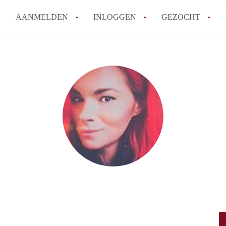
AANMELDEN
INLOGGEN
GEZOCHT
Moet ik mij inschrijven bij de
Rotterdam?
Hoe groot is de kans dat ik sn
Wat kost een studentenkamer g
In welke wijken van Rotterdam 
Hoe vind ik een kamer in Rott
Alle veelgestelde vragen