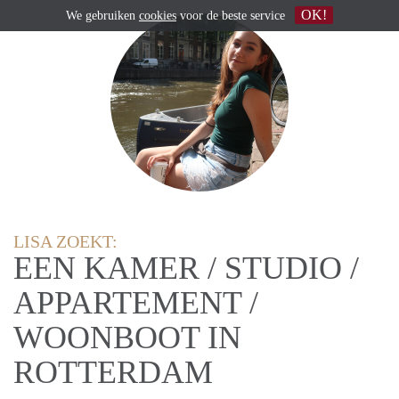
OK!
We gebruiken
cookies
voor de beste service
LISA ZOEKT:
EEN KAMER / STUDIO /
APPARTEMENT /
WOONBOOT IN
ROTTERDAM