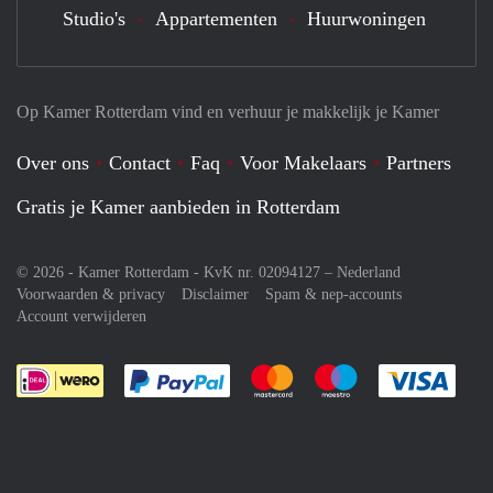
Studio's
Appartementen
Huurwoningen
Op Kamer Rotterdam vind en verhuur je makkelijk je Kamer
Over ons
Contact
Faq
Voor Makelaars
Partners
Gratis je Kamer aanbieden in Rotterdam
© 2026 - Kamer Rotterdam - KvK nr. 02094127 –
Nederland
Voorwaarden & privacy
Disclaimer
Spam & nep-accounts
Account verwijderen
Je rekent gemakkelijk af met Paypal
Je rekent gemakkelijk af met M
Je rekent gemakkelij
Je re