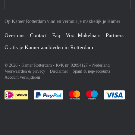
Op Kamer Rotterdam vind en verhuur je makkelijk je Kamer
Over ons
Contact
Faq
Voor Makelaars
Partners
Gratis je Kamer aanbieden in Rotterdam
© 2026 - Kamer Rotterdam - KvK nr. 02094127 –
Nederland
Voorwaarden & privacy
Disclaimer
Spam & nep-accounts
Account verwijderen
Je rekent gemakkelijk af met Paypal
Je rekent gemakkelijk af met M
Je rekent gemakkelij
Je re