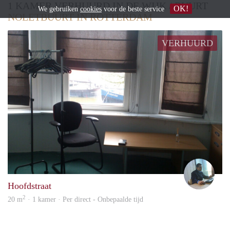
1 KAMER VERHUURD IN DE WIJK / BUURT
OK!
We gebruiken
cookies
voor de beste service
NOLETBUURT IN ROTTERDAM
VERHUURD
Elwi
Hoofdstraat
2
20 m
· 1 kamer · Per direct - Onbepaalde tijd