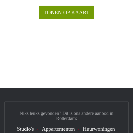
TONEN OP KAART
Niks leuks gevonden? Dit is ons andere aanbod in
Rotterdam:
Studio's
Appartementen
Huurwoningen