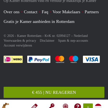
Op Kamer Rotterdam vind en verhuur je makkelijk je Kamer
Over ons
Contact
Faq
Voor Makelaars
Partners
Gratis je Kamer aanbieden in Rotterdam
© 2026 - Kamer Rotterdam - KvK nr. 02094127 –
Nederland
Voorwaarden & privacy
Disclaimer
Spam & nep-accounts
Account verwijderen
Je rekent gemakkelijk af met Paypal
Je rekent gemakkelijk af met M
Je rekent gemakkelij
Je re
€ 455 | NU REAGEREN
+