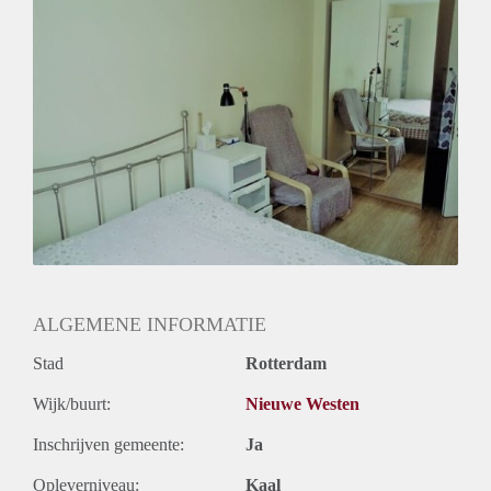
Huurtoeslag
Mogelijk
Inkomen eis
N.V.T.
Huurtermijn
Onbepaalde termijn
Oplevering
Kaal
ALGEMENE INFORMATIE
Stad
Rotterdam
Wijk/buurt:
Nieuwe Westen
Inschrijven gemeente:
Ja
Opleverniveau:
Kaal