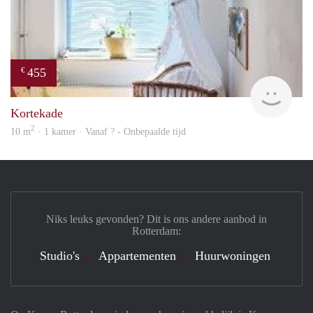
455
€
finde
Kortekade
2
10 m
· 1 kamer · Vanaf ? - Onbepaalde tijd
Niks leuks gevonden? Dit is ons andere aanbod in
Rotterdam:
Studio's
Appartementen
Huurwoningen