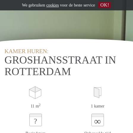
OK!
We gebruiken
cookies
voor de beste service
KAMER HUREN:
GROSHANSSTRAAT IN
ROTTERDAM
2
11 m
1 kamer
∞
?