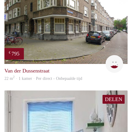
795
€
Miek
Van der Dussenstraat
2
22 m
· 1 kamer · Per direct - Onbepaalde tijd
DELEN