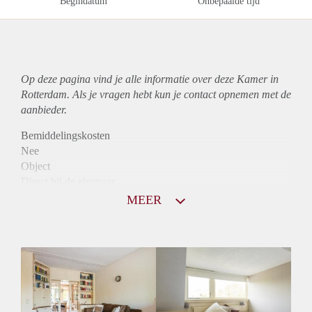
Begindatum
Onbepaalde tijd
Op deze pagina vind je alle informatie over deze Kamer in
Rotterdam. Als je vragen hebt kun je contact opnemen met de
aanbieder.
Bemiddelingskosten
Nee
Object
Direct bij de eigenaar
Borg
MEER
555
Garantiestelling
Mogelijk
Huurtoeslag
Niet mogelijk
Inkomen eis
3,1 X Maandhuur Bruto