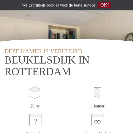
OK!
We gebruiken
cookies
voor de beste service
DEZE KAMER IS VERHUURD
BEUKELSDIJK IN
ROTTERDAM
2
26 m
1 kamer
∞
?