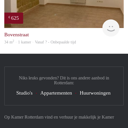
625
€
finde
Bovenstraat
2
34 m
· 1 kamer · Vanaf ? - Onbepaalde tijd
Niks leuks gevonden? Dit is ons andere aanbod in
Rotterdam:
Studio's
Appartementen
Huurwoningen
Op Kamer Rotterdam vind en verhuur je makkelijk je Kamer