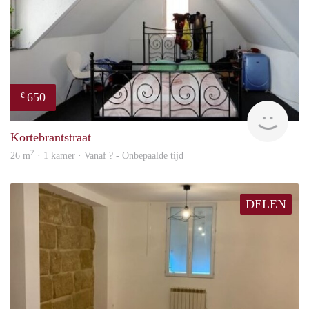
650
€
rent
Kortebrantstraat
2
26 m
· 1 kamer · Vanaf ? - Onbepaalde tijd
DELEN