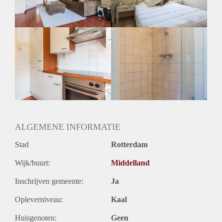
Huurtermijn
Onbepaalde termijn
Oplevering
Gestoffeerd
ALGEMENE INFORMATIE
Stad
Rotterdam
Wijk/buurt:
Middelland
Inschrijven gemeente:
Ja
Opleverniveau:
Kaal
Huisgenoten:
Geen