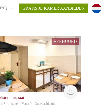
FAQ
GRATIS JE KAMER AANBIEDEN
 gemeente als ik een kamer huur in
el een kamer vind?
VERHUURD
emiddeld in Rotterdam?
kan ik het beste wonen als student?
erdam?
rent
istotelesstraat
2
2 m
· 1 kamer · Vanaf ? - Onbepaalde tijd