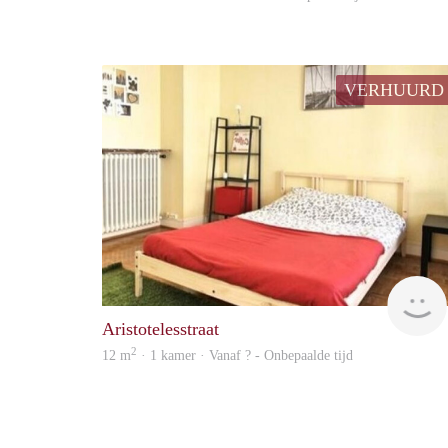
VERHUURD
Aristotelesstraat
2
12 m
· 1 kamer · Vanaf ? - Onbepaalde tijd