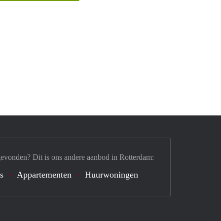
gevonden? Dit is ons andere aanbod in Rotterdam:
's
Appartementen
Huurwoningen