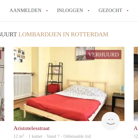
AANMELDEN
INLOGGEN
GEZOCHT
Moet ik mij inschrijven bij de
 BUURT
LOMBARDIJEN IN ROTTERDAM
Rotterdam?
Hoe groot is de kans dat ik sn
VERHUURD
Wat kost een studentenkamer g
In welke wijken van Rotterdam 
Hoe vind ik een kamer in Rott
Alle veelgestelde vragen
Horatiu
Woning
Aristotelesstraat
Ar
2
12 m
· 1 kamer · Vanaf ? - Onbepaalde tijd
1