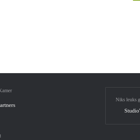
 Kamer
Niks leuks 
artners
Studio
d