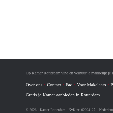
Op Kamer Rotterdam vind en verhuur je makkelijk je
Over ons
Contact
Faq
Voor Makelaars
P
Gratis je Kamer aanbieden in Rotterdam
© 2026 - Kamer Rotterdam - KvK nr. 02094127 –
Nederlan