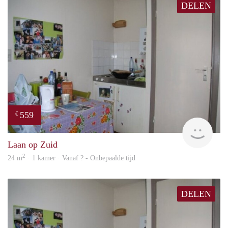
DELEN
559
€
rent
Laan op Zuid
2
24 m
· 1 kamer · Vanaf ? - Onbepaalde tijd
DELEN