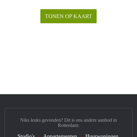
TONEN OP KAART
Niks leuks gevonden? Dit is ons andere aanbod in
Rotterdam:
Studio's
Appartementen
Huurwoningen