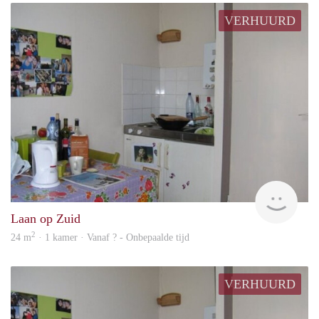
VERHUURD
Woni
Laan op Zuid
2
24 m
· 1 kamer · Vanaf ? - Onbepaalde tijd
VERHUURD