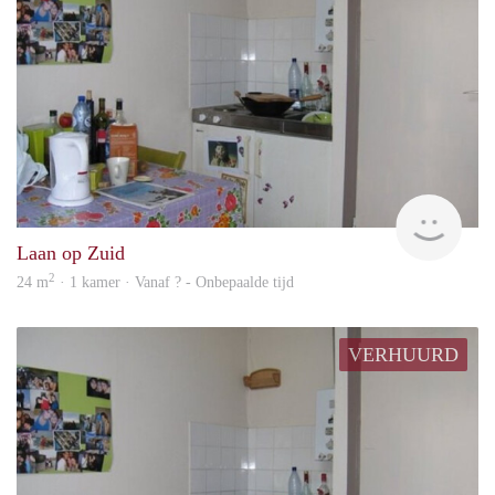
Woni
Laan op Zuid
2
24 m
· 1 kamer · Vanaf ? - Onbepaalde tijd
VERHUURD