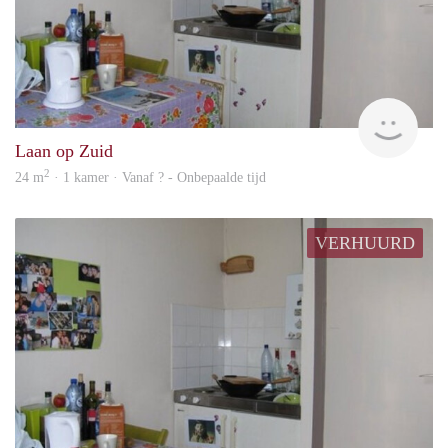
Woni
Laan op Zuid
2
24 m
· 1 kamer · Vanaf ? - Onbepaalde tijd
VERHUURD