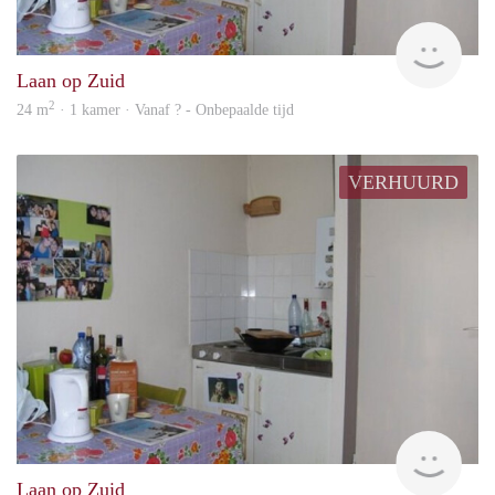
Woni
Laan op Zuid
2
24 m
· 1 kamer · Vanaf ? - Onbepaalde tijd
VERHUURD
Woni
Laan op Zuid