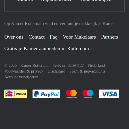
Op Kamer Rotterdam vind en verhuur je makkelijk je Kamer
Over ons
Contact
Faq
Voor Makelaars
Partners
Gratis je Kamer aanbieden in Rotterdam
© 2026 - Kamer Rotterdam - KvK nr. 02094127 –
Nederland
Voorwaarden & privacy
Disclaimer
Spam & nep-accounts
Account verwijderen
Je rekent gemakkelijk af met Paypal
Je rekent gemakkelijk af met M
Je rekent gemakkelij
Je re