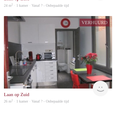
2
24 m
· 1 kamer · Vanaf ? - Onbepaalde tijd
VERHUURD
rent
Laan op Zuid
2
26 m
· 1 kamer · Vanaf ? - Onbepaalde tijd