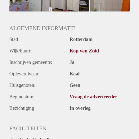
Geslacht huisgenoten: N.v.t.
ALGEMENE INFORMATIE
Stad
Rotterdam
Wijk/buurt:
Kop van Zuid
Inschrijven gemeente:
Ja
Opleverniveau:
Kaal
Huisgenoten:
Geen
Begindatum:
Vraag de adverteerder
Bezichtiging
In overleg
FACILITEITEN