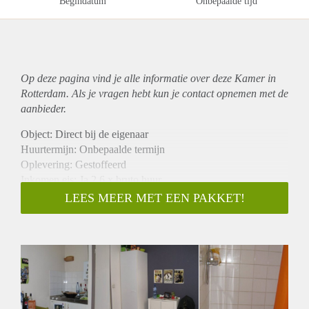
Begindatum
Onbepaalde tijd
Op deze pagina vind je alle informatie over deze Kamer in
Rotterdam. Als je vragen hebt kun je contact opnemen met de
aanbieder.
Object: Direct bij de eigenaar
Huurtermijn: Onbepaalde termijn
Oplevering: Gestoffeerd
Inkomen eis: Ja 2,6 x bruto huur
Garantiestelling mogelijk: Ja
LEES MEER MET EEN PAKKET!
Borg: 1 maand
Bemiddeling kosten: Nee
Internet: Ja
Gedeelde keuken: Nee
Gedeelde Douche: Nee
Gedeelde woonkamer: Nee
Huisgenoten: Nee