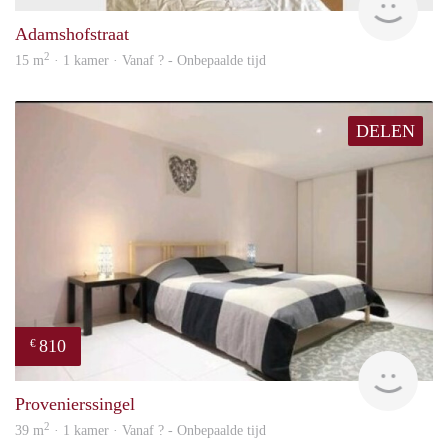
Adamshofstraat
2
15 m
· 1 kamer · Vanaf ? - Onbepaalde tijd
DELEN
810
€
finde
Provenierssingel
2
39 m
· 1 kamer · Vanaf ? - Onbepaalde tijd