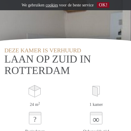
OK!
We gebruiken
cookies
voor de beste service
DEZE KAMER IS VERHUURD
LAAN OP ZUID IN
ROTTERDAM
2
24 m
1 kamer
∞
?