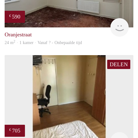
590
€
rent
Oranjestraat
2
24 m
· 1 kamer · Vanaf ? - Onbepaalde tijd
DELEN
705
€
finde