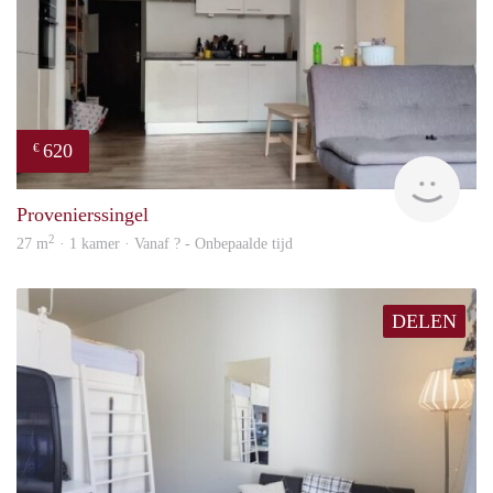
620
€
finde
Provenierssingel
2
27 m
· 1 kamer · Vanaf ? - Onbepaalde tijd
DELEN