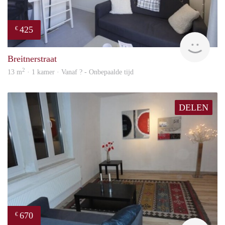
425
€
finde
Breitnerstraat
2
13 m
· 1 kamer · Vanaf ? - Onbepaalde tijd
DELEN
670
€
finde