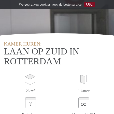
OK!
We gebruiken
cookies
voor de beste service
KAMER HUREN:
LAAN OP ZUID IN
ROTTERDAM
2
26 m
1 kamer
∞
?