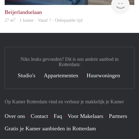
Beijerlandselaan
2
27 m
· 1 kamer · Vanaf ? - Onbepaalde tijd
Niks leuks gevonden? Dit is ons andere aanbod in
Rotterdam:
Studio's
Appartementen
Huurwoningen
Op Kamer Rotterdam vind en verhuur je makkelijk je Kamer
Over ons
Contact
Faq
Voor Makelaars
Partners
Gratis je Kamer aanbieden in Rotterdam