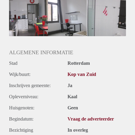
Huurtoeslag
Niet mogelijk
Inkomen eis
N.V.T.
Huurtermijn
Onbepaalde termijn
Oplevering
Gestoffeerd
ALGEMENE INFORMATIE
Stad
Rotterdam
Wijk/buurt:
Kop van Zuid
Inschrijven gemeente:
Ja
Opleverniveau:
Kaal
Huisgenoten:
Geen
Begindatum:
Vraag de adverteerder
Bezichtiging
In overleg