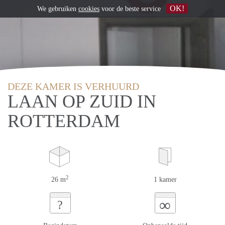
OK!
We gebruiken
cookies
voor de beste service
DEZE KAMER IS VERHUURD
LAAN OP ZUID IN
ROTTERDAM
2
26 m
1 kamer
∞
?