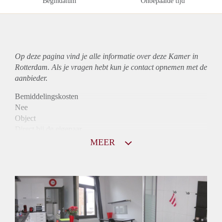
Begindatum
Onbepaalde tijd
Op deze pagina vind je alle informatie over deze Kamer in
Rotterdam. Als je vragen hebt kun je contact opnemen met de
aanbieder.
Bemiddelingskosten
Nee
Object
Direct bij de eigenaar
Borg
MEER
550
Garantiestelling
Mogelijk
Huurtoeslag
Mogelijk
Inkomen eis
2,8 X Maandhuur Bruto