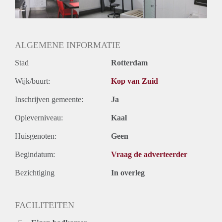
Huurtermijn
Onbepaalde termijn
Oplevering
Gestoffeerd
ALGEMENE INFORMATIE
Stad
Rotterdam
Wijk/buurt:
Kop van Zuid
Inschrijven gemeente:
Ja
Opleverniveau:
Kaal
Huisgenoten:
Geen
Begindatum:
Vraag de adverteerder
Bezichtiging
In overleg
FACILITEITEN