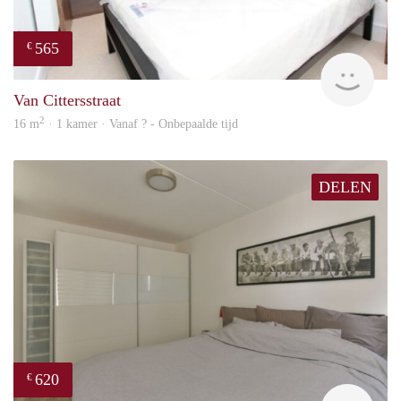
565
€
finde
Van Cittersstraat
2
16 m
· 1 kamer · Vanaf ? - Onbepaalde tijd
DELEN
620
€
Woni