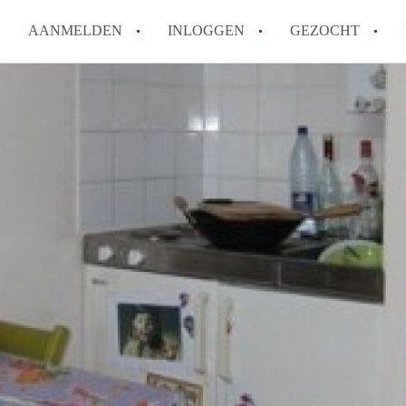
AANMELDEN
INLOGGEN
GEZOCHT
Moet ik mij inschrijven bij de
Rotterdam?
Hoe groot is de kans dat ik sn
Wat kost een studentenkamer g
In welke wijken van Rotterdam 
Hoe vind ik een kamer in Rott
Alle veelgestelde vragen