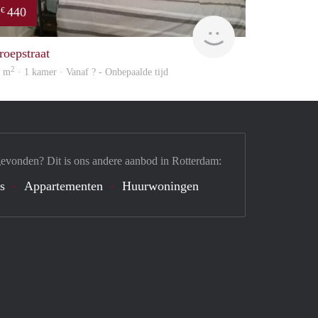
440
€
rent
roepstraat
2
4 m
· 1 kamer · Vanaf ? - Onbepaalde tijd
gevonden? Dit is ons andere aanbod in Rotterdam:
's
Appartementen
Huurwoningen