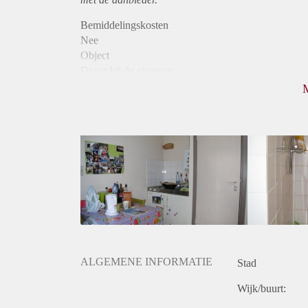
Bemiddelingskosten
Nee
Object
Direct bij de eigenaar
Borg
504
Garantiestelling
Niet mogelijk
Huurtoeslag
Mogelijk
Inkomen eis
N.V.T.
Huurtermijn
Onbepaalde termijn
Oplevering
Kaal
ALGEMENE INFORMATIE
Stad
Wijk/buurt: