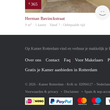
365
€
Herman Bavinckstraat
2
9 m
· 1 kamer · Vanaf ? - Onbepaalde tijd
Op Kamer Rotterdam vind en verhuur je makkelijk je
Over ons
Contact
Faq
Voor Makelaars
P
Gratis je Kamer aanbieden in Rotterdam
© 2026 - Kamer Rotterdam - KvK nr. 02094127 –
Nederlan
Voorwaarden & privacy
Disclaimer
Spam & nep-acco
Je rekent gemakkelijk af 
Je rekent gemak
Je rek