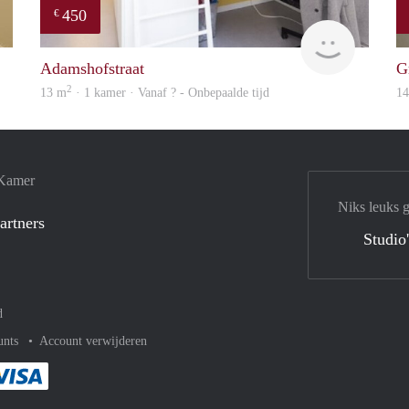
450
€
finder
rent
Adamshofstraat
G
2
13 m
· 1 kamer · Vanaf ? - Onbepaalde tijd
1
 Kamer
Niks leuks 
artners
Studio
d
unts
Account verwijderen
met Paypal
kelijk af met Mastercard
ent gemakkelijk af met Meastro
Je rekent gemakkelijk af met Visa