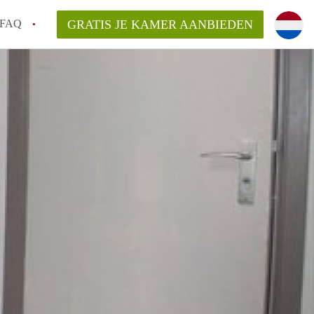
FAQ
GRATIS JE KAMER AANBIEDEN
 gemeente als ik een kamer huur in
el een kamer vind?
emiddeld in Rotterdam?
kan ik het beste wonen als student?
erdam?