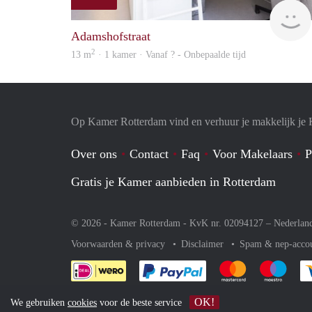
Adamshofstraat
2
13 m
· 1 kamer · Vanaf ? - Onbepaalde tijd
Op Kamer Rotterdam vind en verhuur je makkelijk je
Over ons
Contact
Faq
Voor Makelaars
P
Gratis je Kamer aanbieden in Rotterdam
© 2026 - Kamer Rotterdam - KvK nr. 02094127 –
Nederlan
Voorwaarden & privacy
Disclaimer
Spam & nep-acco
Je rekent gemakkelijk af 
Je rekent gemak
Je rek
OK!
We gebruiken
cookies
voor de beste service