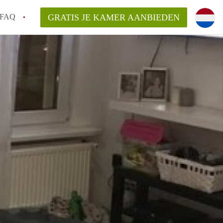
FAQ
GRATIS JE KAMER AANBIEDEN
 gemeente als ik een kamer huur in
el een kamer vind?
emiddeld in Rotterdam?
kan ik het beste wonen als student?
erdam?