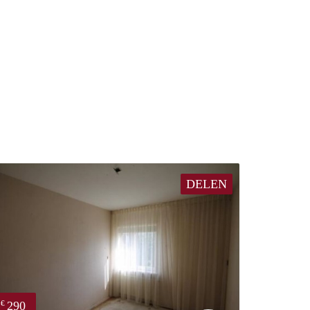
DELEN
290
€