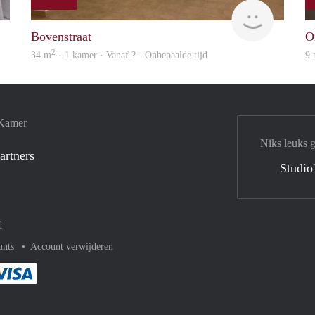
rent
finder
Bovenstraat
O
2
34 m
· 1 kamer · Vanaf ? - Onbepaalde tijd
9
 Kamer
Niks leuks 
artners
Studio
d
unts
Account verwijderen
met Paypal
kelijk af met Mastercard
ent gemakkelijk af met Meastro
Je rekent gemakkelijk af met Visa