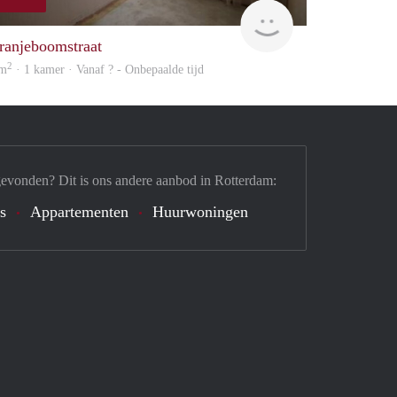
rent
ranjeboomstraat
2
 m
· 1 kamer · Vanaf ? - Onbepaalde tijd
gevonden? Dit is ons andere aanbod in Rotterdam:
's
Appartementen
Huurwoningen