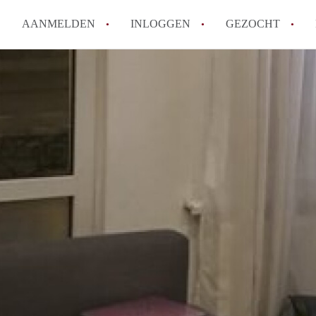
AANMELDEN
INLOGGEN
GEZOCHT
Moet ik mij inschrijven bij de
Rotterdam?
Hoe groot is de kans dat ik sn
Wat kost een studentenkamer g
In welke wijken van Rotterdam 
Hoe vind ik een kamer in Rott
Alle veelgestelde vragen