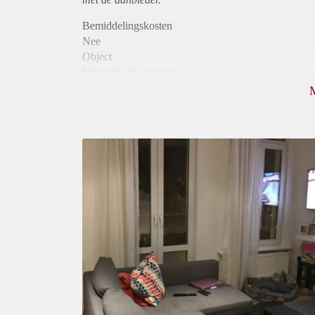
Bemiddelingskosten
Nee
Object
Direct bij de eigenaar
Borg
595
Garantiestelling
Mogelijk
Huurtoeslag
Mogelijk
Inkomen eis
3,2 X Maandhuur Bruto
Huurtermijn
Onbepaalde termijn
Oplevering
Gestoffeerd