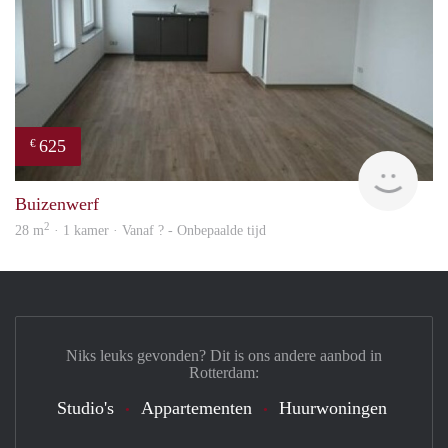
625
€
finde
Buizenwerf
2
28 m
· 1 kamer · Vanaf ? - Onbepaalde tijd
Niks leuks gevonden? Dit is ons andere aanbod in
Rotterdam:
Studio's
Appartementen
Huurwoningen