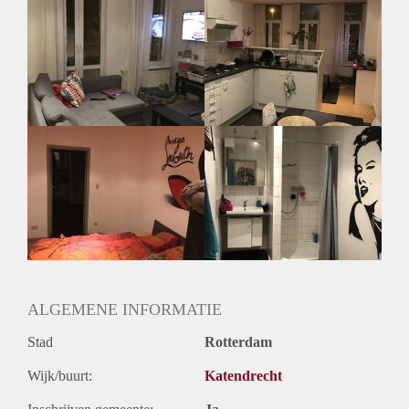
Huurtoeslag
Mogelijk
Inkomen eis
3,2 X Maandhuur Bruto
Huurtermijn
Onbepaalde termijn
Oplevering
Gestoffeerd
ALGEMENE INFORMATIE
Stad
Rotterdam
Wijk/buurt:
Katendrecht