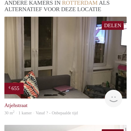
ANDERE KAMERS IN
ROTTERDAM
ALS
ALTERNATIEF VOOR DEZE LOCATIE
DELEN
655
€
Woni
Atjehstraat
2
30 m
· 1 kamer · Vanaf ? - Onbepaalde tijd