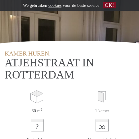
OK!
We gebruiken
cookies
voor de beste service
KAMER HUREN:
ATJEHSTRAAT IN
ROTTERDAM
2
30 m
1 kamer
∞
?