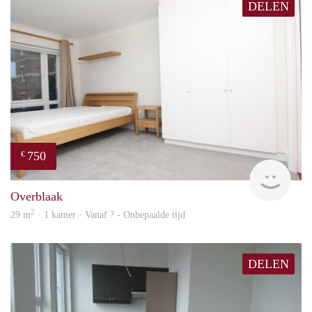
DELEN
750
€
Woni
Overblaak
2
29 m
· 1 kamer · Vanaf ? - Onbepaalde tijd
DELEN