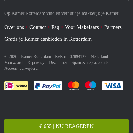
Op Kamer Rotterdam vind en verhuur je makkelijk je Kamer
Over ons
Contact
Faq
Voor Makelaars
Partners
Gratis je Kamer aanbieden in Rotterdam
© 2026 - Kamer Rotterdam - KvK nr. 02094127 –
Nederland
Voorwaarden & privacy
Disclaimer
Spam & nep-accounts
Account verwijderen
Je rekent gemakkelijk af met Paypal
Je rekent gemakkelijk af met M
Je rekent gemakkelij
Je re
€ 655 | NU REAGEREN