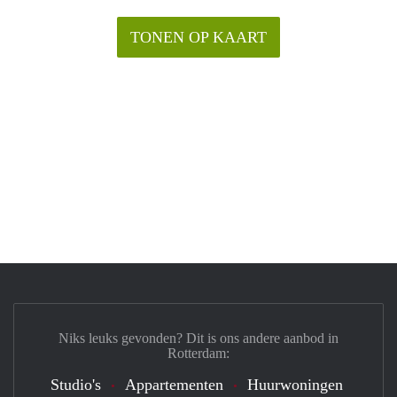
TONEN OP KAART
Niks leuks gevonden? Dit is ons andere aanbod in
Rotterdam:
Studio's
Appartementen
Huurwoningen