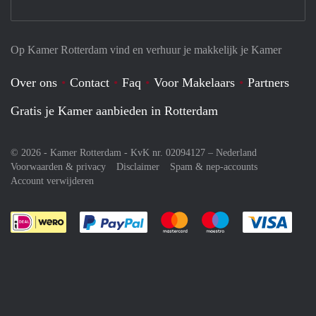
Op Kamer Rotterdam vind en verhuur je makkelijk je Kamer
Over ons
Contact
Faq
Voor Makelaars
Partners
Gratis je Kamer aanbieden in Rotterdam
© 2026 - Kamer Rotterdam - KvK nr. 02094127 –
Nederland
Voorwaarden & privacy
Disclaimer
Spam & nep-accounts
Account verwijderen
Je rekent gemakkelijk af met Paypal
Je rekent gemakkelijk af met M
Je rekent gemakkelij
Je re