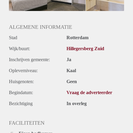
Huurtermijn
Onbepaalde termijn
Oplevering
Gestoffeerd
ALGEMENE INFORMATIE
Stad
Rotterdam
Wijk/buurt:
Hillegersberg Zuid
Inschrijven gemeente:
Ja
Opleverniveau:
Kaal
Huisgenoten:
Geen
Begindatum:
Vraag de adverteerder
Bezichtiging
In overleg
FACILITEITEN