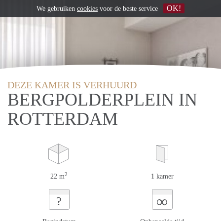
OK!
We gebruiken
cookies
voor de beste service
DEZE KAMER IS VERHUURD
BERGPOLDERPLEIN IN
ROTTERDAM
2
22 m
1 kamer
∞
?