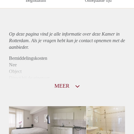
Begindatum
Onbepaalde tijd
Op deze pagina vind je alle informatie over deze Kamer in
Rotterdam. Als je vragen hebt kun je contact opnemen met de
aanbieder.
Bemiddelingskosten
Nee
Object
Direct bij de eigenaar
Borg
MEER
565
Garantiestelling
Niet mogelijk
Huurtoeslag
Niet mogelijk
Inkomen eis
N.V.T.