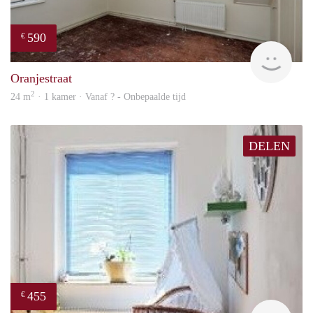
590
€
rent
Oranjestraat
2
24 m
· 1 kamer · Vanaf ? - Onbepaalde tijd
DELEN
455
€
finde