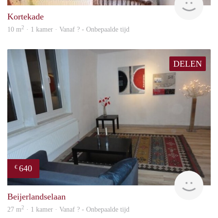
Kortekade
2
10 m
· 1 kamer · Vanaf ? - Onbepaalde tijd
DELEN
640
€
finde
Beijerlandselaan
2
27 m
· 1 kamer · Vanaf ? - Onbepaalde tijd