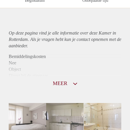
Begindatum
Onbepaalde tijd
Op deze pagina vind je alle informatie over deze Kamer in
Rotterdam. Als je vragen hebt kun je contact opnemen met de
aanbieder.
Bemiddelingskosten
Nee
Object
Direct bij de eigenaar
Borg
MEER
545
Garantiestelling
Niet mogelijk
Huurtoeslag
Niet mogelijk
Inkomen eis
N.V.T.