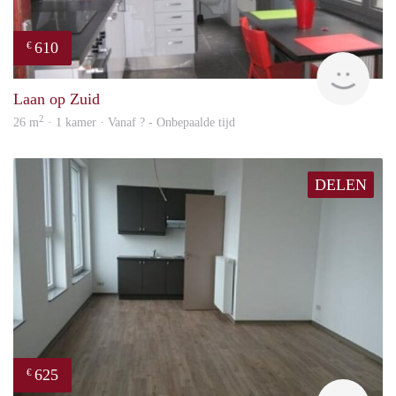
610
€
finde
Laan op Zuid
2
26 m
· 1 kamer · Vanaf ? - Onbepaalde tijd
DELEN
625
€
finde