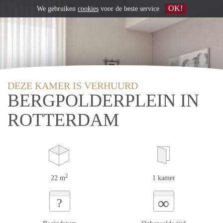
OK!
We gebruiken
cookies
voor de beste service
DEZE KAMER IS VERHUURD
BERGPOLDERPLEIN IN
ROTTERDAM
2
22 m
1 kamer
∞
?