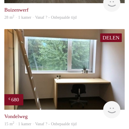
Buizenwerf
2
28 m
· 1 kamer · Vanaf ? - Onbepaalde tijd
DELEN
680
€
rent
Vondelweg
2
15 m
· 1 kamer · Vanaf ? - Onbepaalde tijd