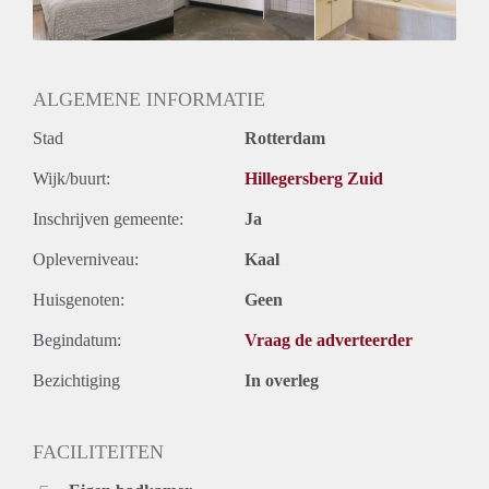
Huurtermijn
Onbepaalde termijn
Oplevering
Gestoffeerd
ALGEMENE INFORMATIE
Stad
Rotterdam
Wijk/buurt:
Hillegersberg Zuid
Inschrijven gemeente:
Ja
Opleverniveau:
Kaal
Huisgenoten:
Geen
Begindatum:
Vraag de adverteerder
Bezichtiging
In overleg
FACILITEITEN