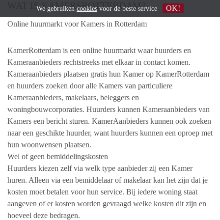
WAT IS KAMERSROTTERDAM?
OK!
We gebruiken
cookies
voor de beste service
Online huurmarkt voor Kamers in Rotterdam
​KamerRotterdam is een online huurmarkt waar huurders en
Kameraanbieders rechtstreeks met elkaar in contact komen. ​
Kameraanbieders plaatsen gratis hun ​Kamer op KamerRotterdam
en huurders zoeken door alle Kamers van particuliere ​
Kameraanbieders, makelaars, beleggers en
woningbouwcorporaties. Huurders kunnen Kameraanbieders van
Kamers een bericht sturen. KamerAanbieders kunnen ook zoeken
naar een geschikte huurder, want huurders kunnen een oproep met
hun woonwensen plaatsen.
Wel of geen bemiddelingskosten
Huurders kiezen zelf via welk type aanbieder zij een Kamer
huren. Alleen via een bemiddelaar of makelaar kan het zijn dat je
kosten moet betalen voor hun service. Bij iedere woning staat
aangeven of er kosten worden gevraagd welke kosten dit zijn en
hoeveel deze bedragen.