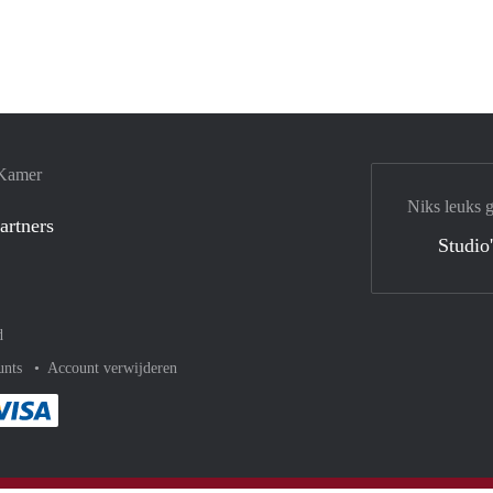
 Kamer
Niks leuks 
artners
Studio
d
unts
Account verwijderen
met Paypal
kelijk af met Mastercard
ent gemakkelijk af met Meastro
Je rekent gemakkelijk af met Visa