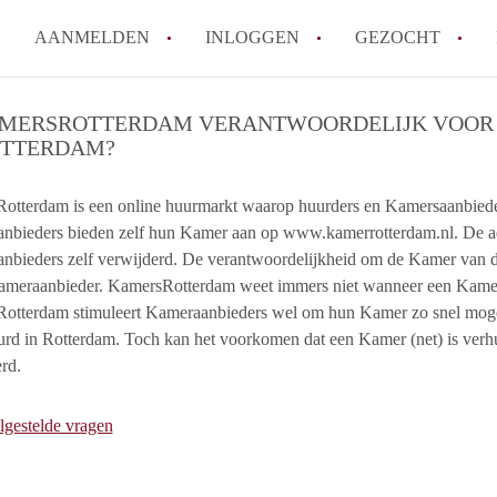
AANMELDEN
INLOGGEN
GEZOCHT
Moet ik mij inschrijven bij de
AMERSROTTERDAM VERANTWOORDELIJK VOOR 
OTTERDAM?
Rotterdam?
Hoe groot is de kans dat ik sn
tterdam is een online huurmarkt waarop huurders en Kamersaanbieders
Wat kost een studentenkamer g
nbieders bieden zelf hun Kamer aan op www.kamerrotterdam.nl. De a
In welke wijken van Rotterdam 
bieders zelf verwijderd. De verantwoordelijkheid om de Kamer van de 
Hoe vind ik een kamer in Rott
Kameraanbieder. KamersRotterdam weet immers niet wanneer een Kamer
Alle veelgestelde vragen
otterdam stimuleert Kameraanbieders wel om hun Kamer zo snel mogel
urd in Rotterdam. Toch kan het voorkomen dat een Kamer (net) is ver
rd.
lgestelde vragen