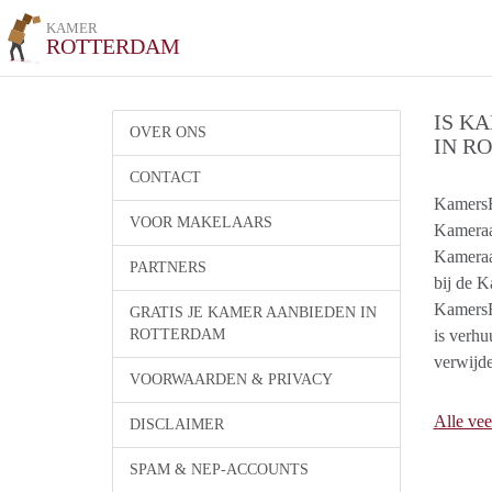
KAMER
ROTTERDAM
IS K
OVER ONS
IN R
CONTACT
KamersRo
VOOR MAKELAARS
Kameraa
Kameraan
PARTNERS
bij de 
KamersR
GRATIS JE KAMER AANBIEDEN IN
ROTTERDAM
is verhu
verwijde
VOORWAARDEN & PRIVACY
Alle vee
DISCLAIMER
SPAM & NEP-ACCOUNTS