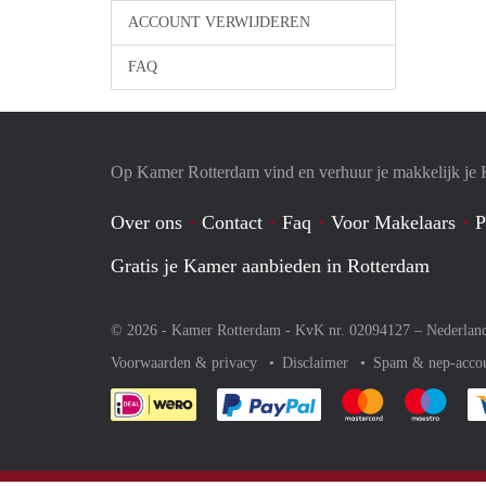
ACCOUNT VERWIJDEREN
FAQ
Op Kamer Rotterdam vind en verhuur je makkelijk je
Over ons
Contact
Faq
Voor Makelaars
P
Gratis je Kamer aanbieden in Rotterdam
© 2026 - Kamer Rotterdam - KvK nr. 02094127 –
Nederlan
Voorwaarden & privacy
Disclaimer
Spam & nep-acco
Je rekent gemakkelijk af 
Je rekent gemak
Je rek