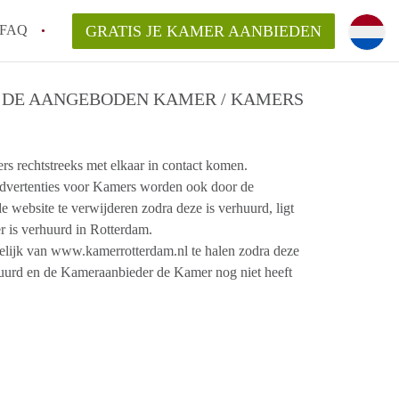
FAQ
GRATIS JE KAMER AANBIEDEN
 gemeente als ik een kamer huur in
DE AANGEBODEN KAMER / KAMERS
el een kamer vind?
 rechtstreeks met elkaar in contact komen.
emiddeld in Rotterdam?
dvertenties voor Kamers worden ook door de
kan ik het beste wonen als student?
website te verwijderen zodra deze is verhuurd, ligt
erdam?
 is verhuurd in Rotterdam.
ijk van www.kamerrotterdam.nl te halen zodra deze
huurd en de Kameraanbieder de Kamer nog niet heeft