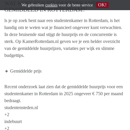
WAT KOST EEN STUDENTENKAMER
OK!
We gebruiken
cookies
voor de beste service
GEMIDDELD IN ROTTERDAM?
ls je op zoek bent naar een studentenkamer in Rotterdam, is het
handig om te weten wat je financieel ongeveer kunt verwachten.
In deze bruisende stad stijgt de huurprijs en de concurrentie is
sterk. Op KamerRotterdam.nl geven we je een helder overzicht
van de gemiddelde huurprijzen, variaties per wijk en slimme
budgettips.
🔸 Gemiddelde prijs
Recent onderzoek laat zien dat de gemiddelde huurprijs voor een
studentenkamer in Rotterdam in 2025 ongeveer € 750 per maand
bedraagt.
studentensteden.nl
+2
indebuurt
+2