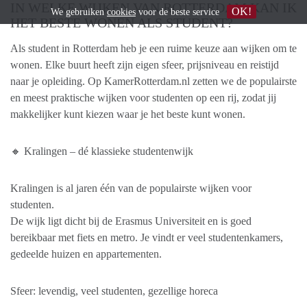
IN WELKE WIJKEN VAN ROTTERDAM KAN IK
OK!
We gebruiken
cookies
voor de beste service
HET BESTE WONEN ALS STUDENT?
Als student in Rotterdam heb je een ruime keuze aan wijken om te
wonen. Elke buurt heeft zijn eigen sfeer, prijsniveau en reistijd
naar je opleiding. Op KamerRotterdam.nl zetten we de populairste
en meest praktische wijken voor studenten op een rij, zodat jij
makkelijker kunt kiezen waar je het beste kunt wonen.
🔸 Kralingen – dé klassieke studentenwijk
Kralingen is al jaren één van de populairste wijken voor
studenten.
De wijk ligt dicht bij de Erasmus Universiteit en is goed
bereikbaar met fiets en metro. Je vindt er veel studentenkamers,
gedeelde huizen en appartementen.
Sfeer: levendig, veel studenten, gezellige horeca