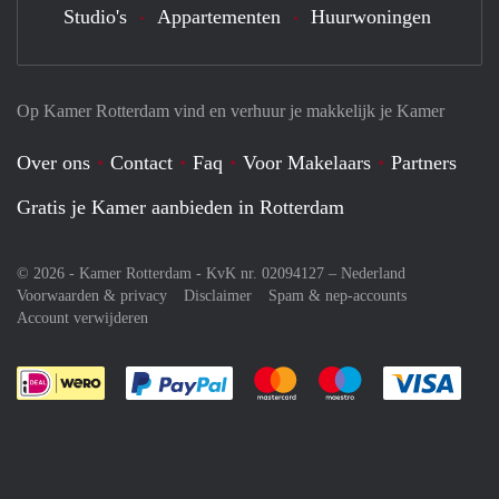
Studio's
Appartementen
Huurwoningen
Op Kamer Rotterdam vind en verhuur je makkelijk je Kamer
Over ons
Contact
Faq
Voor Makelaars
Partners
Gratis je Kamer aanbieden in Rotterdam
© 2026 - Kamer Rotterdam - KvK nr. 02094127 –
Nederland
Voorwaarden & privacy
Disclaimer
Spam & nep-accounts
Account verwijderen
Je rekent gemakkelijk af met Paypal
Je rekent gemakkelijk af met M
Je rekent gemakkelij
Je re