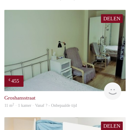
DELEN
455
€
finde
Groshansstraat
2
11 m
· 1 kamer · Vanaf ? - Onbepaalde tijd
DELEN