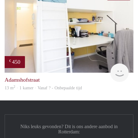
450
€
rent
Adamshofstraat
2
13 m
· 1 kamer · Vanaf ? - Onbepaalde tijd
Niks leuks gevonden? Dit is ons andere aanbod in
Rotterdam: