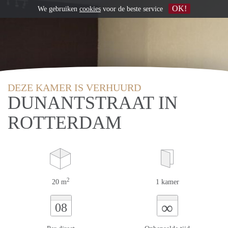
OK!
We gebruiken
cookies
voor de beste service
DEZE KAMER IS VERHUURD
DUNANTSTRAAT IN
ROTTERDAM
2
20 m
1 kamer
∞
08