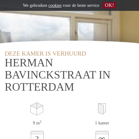
OK!
We gebruiken
cookies
voor de beste service
DEZE KAMER IS VERHUURD
HERMAN
BAVINCKSTRAAT IN
ROTTERDAM
2
9 m
1 kamer
∞
?