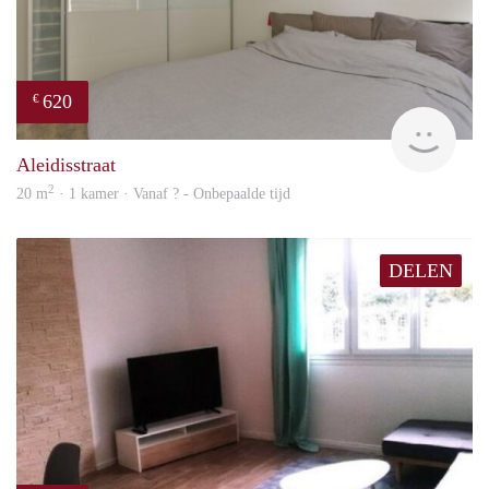
620
€
Woni
Aleidisstraat
2
20 m
· 1 kamer · Vanaf ? - Onbepaalde tijd
DELEN