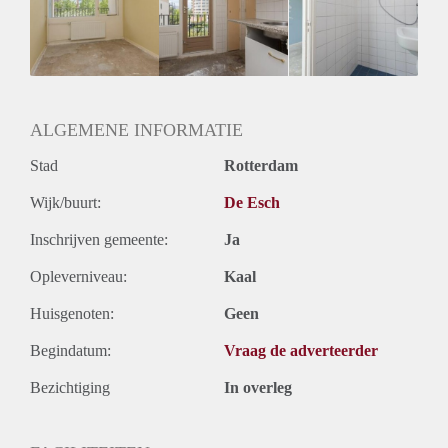
Huisgenoten: Ja
Geslacht huisgenoten: Gemengd
ALGEMENE INFORMATIE
Stad
Rotterdam
Wijk/buurt:
De Esch
Inschrijven gemeente:
Ja
Opleverniveau:
Kaal
Huisgenoten:
Geen
Begindatum:
Vraag de adverteerder
Bezichtiging
In overleg