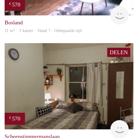
570
€
finde
Bosland
2
11 m
· 1 kamer · Vanaf ? - Onbepaalde tijd
DELEN
570
€
finde
Scheepstimmermanslaan