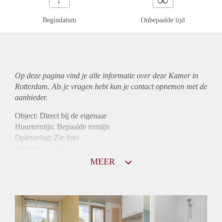
Begindatum
Onbepaalde tijd
Op deze pagina vind je alle informatie over deze Kamer in
Rotterdam. Als je vragen hebt kun je contact opnemen met de
aanbieder.
Object: Direct bij de eigenaar
Huurtermijn: Bepaalde termijn
Oplevering: Zie foto
Inkomen eis: Nee
Borg: 1 maand
MEER
Bemiddeling kosten: Nee
Internet: Ja
Gedeelde keuken: Ja
Gedeelde Douche: Ja
Gedeelde woonkamer: Ja