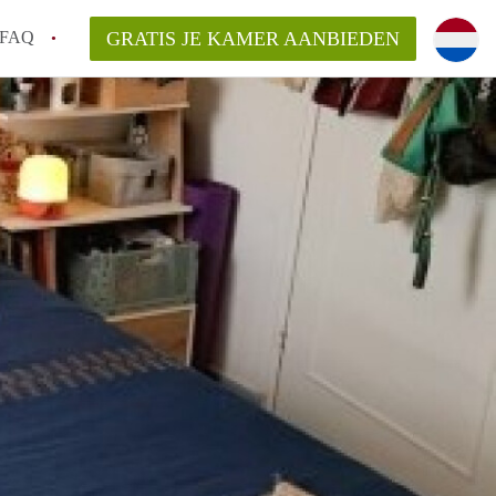
FAQ
GRATIS JE KAMER AANBIEDEN
 gemeente als ik een kamer huur in
el een kamer vind?
emiddeld in Rotterdam?
kan ik het beste wonen als student?
erdam?