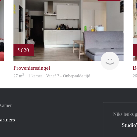
620
€
Woning
finder
Provenierssingel
B
2
27 m
· 1 kamer · Vanaf ? - Onbepaalde tijd
2
 Kamer
Niks leuks 
artners
Studio