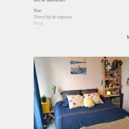
Nee
Direct bij de eigenaar
Borg
360
Garantiestelling
Niet mogelijk
Huurtoeslag
Niet mogelijk
Inkomen eis
3,3 X Maandhuur Bruto
Huurtermijn
Onbepaalde termijn
Oplevering
Kaal