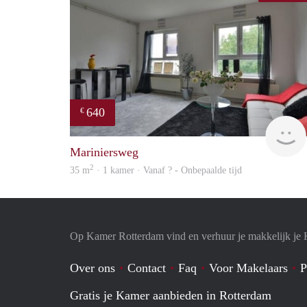
640
€
Mariniersweg
2
35 m
· 1 kamer · Vanaf ? - Onbepaalde tijd
Op Kamer Rotterdam vind en verhuur je makkelijk je
Over ons
Contact
Faq
Voor Makelaars
P
Gratis je Kamer aanbieden in Rotterdam