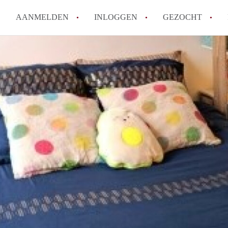
AANMELDEN
INLOGGEN
GEZOCHT
Moet ik mij inschrijven bij de
Rotterdam?
Hoe groot is de kans dat ik sn
Wat kost een studentenkamer g
In welke wijken van Rotterdam 
Hoe vind ik een kamer in Rott
Alle veelgestelde vragen