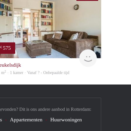
575
€
Woning
eukelsdijk
2
6 m
· 1 kamer · Vanaf ? - Onbepaalde tijd
gevonden? Dit is ons andere aanbod in Rotterdam:
's
Appartementen
Huurwoningen