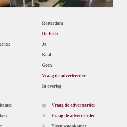
Rotterdam
De Esch
eente:
Ja
Kaal
Geen
Vraag de adverteerder
In overleg
dkamer
Vraag de adverteerder
uken
Vraag de adverteerder
t
Eigen woonkamer