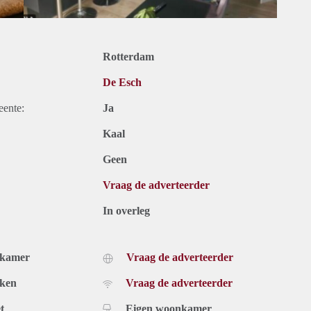
Rotterdam
De Esch
eente:
Ja
Kaal
Geen
Vraag de adverteerder
In overleg
dkamer
Vraag de adverteerder
uken
Vraag de adverteerder
t
Eigen woonkamer