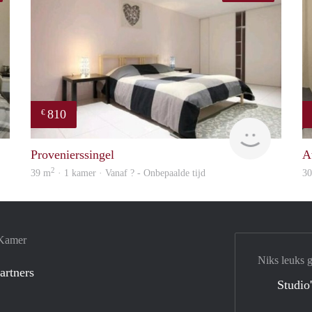
810
€
rent
finder
Provenierssingel
A
2
39 m
· 1 kamer · Vanaf ? - Onbepaalde tijd
3
 Kamer
Niks leuks 
artners
Studio