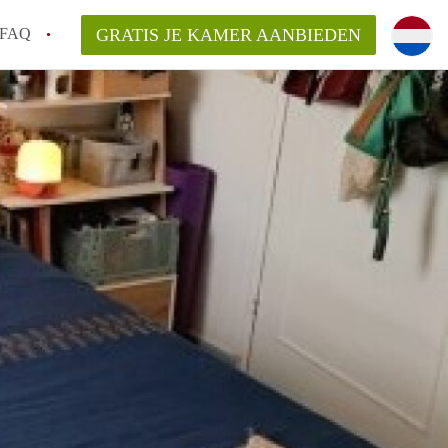
FAQ
GRATIS JE KAMER AANBIEDEN
 gemeente als ik een kamer huur in
el een kamer vind?
emiddeld in Rotterdam?
kan ik het beste wonen als student?
erdam?