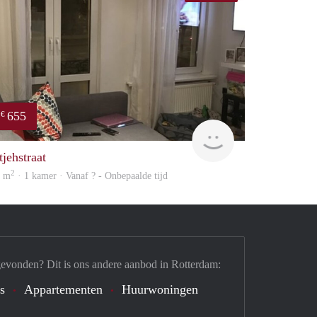
655
€
Woning
tjehstraat
2
0 m
· 1 kamer · Vanaf ? - Onbepaalde tijd
gevonden? Dit is ons andere aanbod in Rotterdam:
's
Appartementen
Huurwoningen