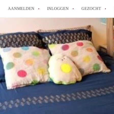
AANMELDEN
INLOGGEN
GEZOCHT
Moet ik mij inschrijven bij de
Rotterdam?
Hoe groot is de kans dat ik sn
Wat kost een studentenkamer g
In welke wijken van Rotterdam 
Hoe vind ik een kamer in Rott
Alle veelgestelde vragen