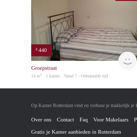
440
€
Groepstraat
2
14 m
· 1 kamer · Vanaf ? - Onbepaalde tijd
Op Kamer Rotterdam vind en verhuur je makkelijk je
Over ons
Contact
Faq
Voor Makelaars
P
Gratis je Kamer aanbieden in Rotterdam