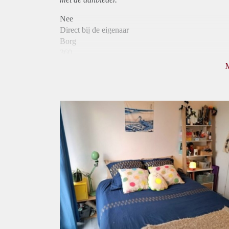
Nee
Direct bij de eigenaar
Borg
360
Garantiestelling
Niet mogelijk
Huurtoeslag
Niet mogelijk
Inkomen eis
3,3 X Maandhuur Bruto
Huurtermijn
Onbepaalde termijn
Oplevering
Kaal