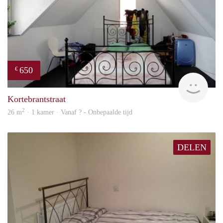
650
€
rent
Kortebrantstraat
2
26 m
· 1 kamer · Vanaf ? - Onbepaalde tijd
DELEN