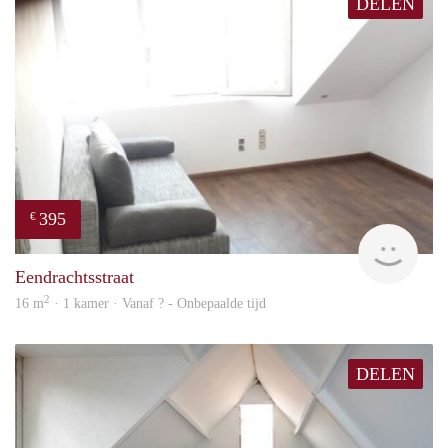
DELEN
395
€
finde
Eendrachtsstraat
2
16 m
· 1 kamer · Vanaf ? - Onbepaalde tijd
DELEN