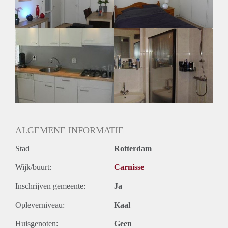
Huurtermijn
Onbepaalde termijn
Oplevering
Gestoffeerd
ALGEMENE INFORMATIE
Stad
Rotterdam
Wijk/buurt:
Carnisse
Inschrijven gemeente:
Ja
Opleverniveau:
Kaal
Huisgenoten:
Geen