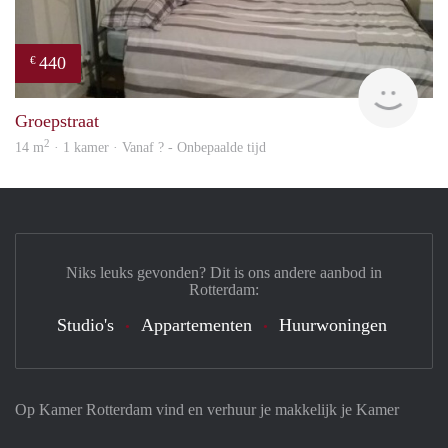
440
€
rent
Groepstraat
2
14 m
· 1 kamer · Vanaf ? - Onbepaalde tijd
Niks leuks gevonden? Dit is ons andere aanbod in
Rotterdam:
Studio's
Appartementen
Huurwoningen
Op Kamer Rotterdam vind en verhuur je makkelijk je Kamer