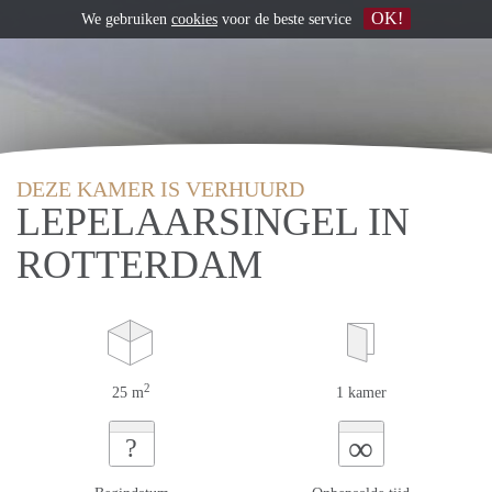
OK!
We gebruiken
cookies
voor de beste service
DEZE KAMER IS VERHUURD
LEPELAARSINGEL IN
ROTTERDAM
2
25 m
1 kamer
∞
?