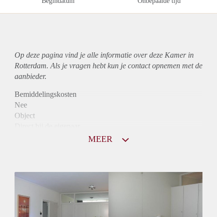
Begindatum
Onbepaalde tijd
Op deze pagina vind je alle informatie over deze Kamer in
Rotterdam. Als je vragen hebt kun je contact opnemen met de
aanbieder.
Bemiddelingskosten
Nee
Object
Direct bij de eigenaar
Borg
MEER
510
Garantiestelling
Mogelijk
Huurtoeslag
Mogelijk
Inkomen eis
2,8 X Maandhuur Bruto