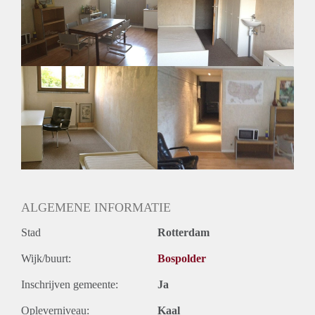
Inkomen eis
N.V.T.
Huurtermijn
Onbepaalde termijn
Oplevering
Gestoffeerd
ALGEMENE INFORMATIE
Stad
Rotterdam
Wijk/buurt:
Bospolder
Inschrijven gemeente:
Ja
Opleverniveau:
Kaal