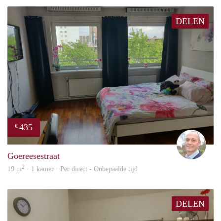
DELEN
435
€
J.A.
Goereesestraat
2
19 m
· 1 kamer · Per direct - Onbepaalde tijd
DELEN