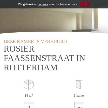
OK!
We gebruiken
cookies
voor de beste service
DEZE KAMER IS VERHUURD
ROSIER
FAASSENSTRAAT IN
ROTTERDAM
2
14 m
1 kamer
∞
?