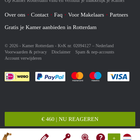
Op Kamer Rotterdam vind en verhuur je makkelijk je Kamer
Over ons
Contact
Faq
Voor Makelaars
Partners
Gratis je Kamer aanbieden in Rotterdam
© 2026 - Kamer Rotterdam - KvK nr. 02094127 –
Nederland
Voorwaarden & privacy
Disclaimer
Spam & nep-accounts
Account verwijderen
Je rekent gemakkelijk af met Paypal
Je rekent gemakkelijk af met M
Je rekent gemakkelij
Je re
€ 460 | NU REAGEREN
+