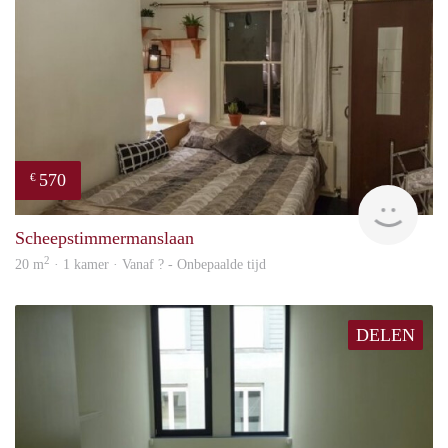
570
€
finde
Scheepstimmermanslaan
2
20 m
· 1 kamer · Vanaf ? - Onbepaalde tijd
DELEN