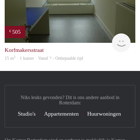
505
€
finde
Korfmakersstraat
2
15 m
· 1 kamer · Vanaf ? - Onbepaalde tijd
Niks leuks gevonden? Dit is ons andere aanbod in
Rotterdam:
Studio's
Appartementen
Huurwoningen