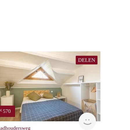
DELEN
570
€
finder
tadhoudersweg