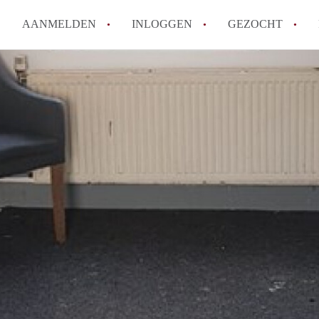
AANMELDEN
INLOGGEN
GEZOCHT
Moet ik mij inschrijven bij de
Rotterdam?
Hoe groot is de kans dat ik sn
Wat kost een studentenkamer g
In welke wijken van Rotterdam 
Hoe vind ik een kamer in Rott
Alle veelgestelde vragen