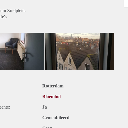
rum Zuidplein.
fe's.
Rotterdam
Bloemhof
eente:
Ja
Gemeubileerd