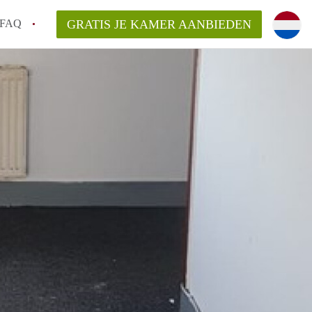
FAQ
GRATIS JE KAMER AANBIEDEN
 gemeente als ik een kamer huur in
el een kamer vind?
emiddeld in Rotterdam?
kan ik het beste wonen als student?
erdam?