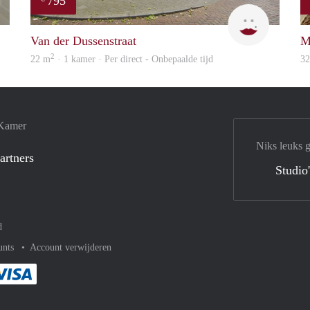
795
Woning
Mieke
Van der Dussenstraat
M
2
22 m
· 1 kamer · Per direct - Onbepaalde tijd
3
 Kamer
Niks leuks 
artners
Studio
d
unts
Account verwijderen
met Paypal
kelijk af met Mastercard
ent gemakkelijk af met Meastro
Je rekent gemakkelijk af met Visa