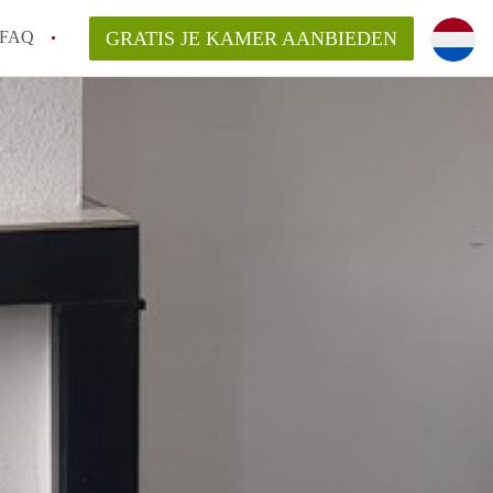
FAQ
GRATIS JE KAMER AANBIEDEN
 gemeente als ik een kamer huur in
el een kamer vind?
emiddeld in Rotterdam?
kan ik het beste wonen als student?
erdam?