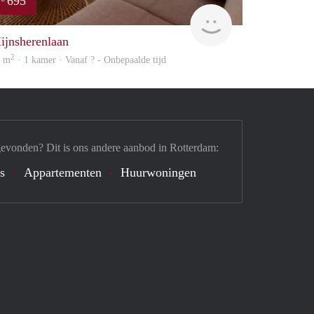
695
finder
ijnsherenlaan
2
2 m
· 1 kamer · Vanaf ? - Onbepaalde tijd
gevonden? Dit is ons andere aanbod in Rotterdam:
's
Appartementen
Huurwoningen