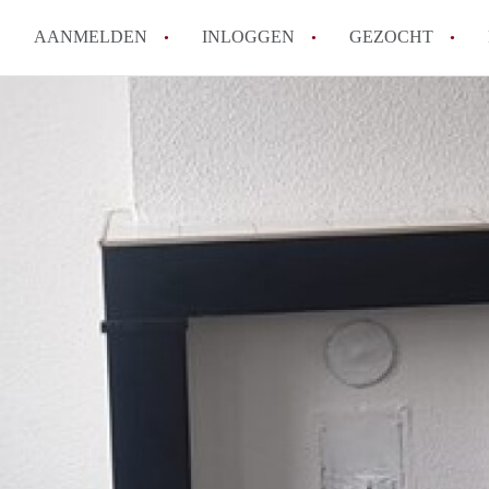
AANMELDEN
INLOGGEN
GEZOCHT
Moet ik mij inschrijven bij de
Rotterdam?
Hoe groot is de kans dat ik sn
Wat kost een studentenkamer g
In welke wijken van Rotterdam 
Hoe vind ik een kamer in Rott
Alle veelgestelde vragen