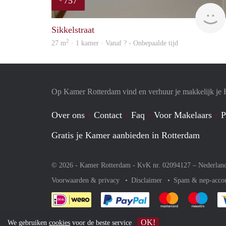
757
Sikkelstraat
2
27 m
· 1 kamer · Vanaf ? - Onbepaalde tijd
Op Kamer Rotterdam vind en verhuur je makkelijk je
Over ons
Contact
Faq
Voor Makelaars
P
Gratis je Kamer aanbieden in Rotterdam
© 2026 - Kamer Rotterdam - KvK nr. 02094127 –
Nederlan
Voorwaarden & privacy
Disclaimer
Spam & nep-acco
Je rekent gemakkelijk af 
Je rekent gemak
Je rek
OK!
We gebruiken
cookies
voor de beste service