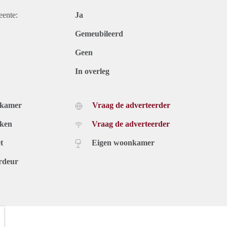
eente:
Ja
Gemeubileerd
Geen
In overleg
dkamer
Vraag de adverteerder
uken
Vraag de adverteerder
t
Eigen woonkamer
rdeur