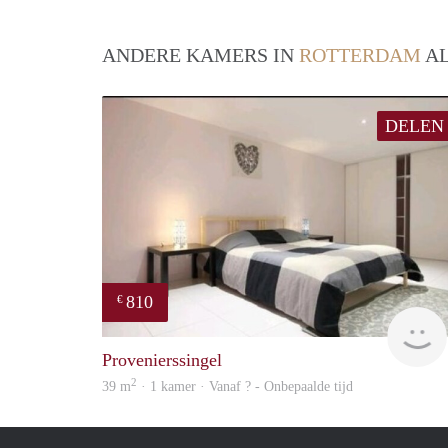
ANDERE KAMERS IN
ROTTERDAM
AL
DELEN
810
€
Provenierssingel
2
39 m
· 1 kamer · Vanaf ? - Onbepaalde tijd