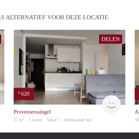
S ALTERNATIEF VOOR DEZE LOCATIE
DELEN
620
€
finder
finder
Provenierssingel
A
2
27 m
· 1 kamer · Vanaf ? - Onbepaalde tijd
3