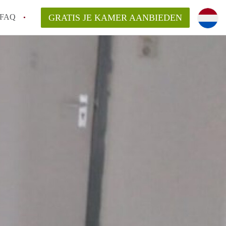
FAQ
GRATIS JE KAMER AANBIEDEN
 gemeente als ik een kamer huur in
el een kamer vind?
emiddeld in Rotterdam?
kan ik het beste wonen als student?
erdam?