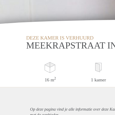
DEZE KAMER IS VERHUURD
MEEKRAPSTRAAT I
2
16 m
1 kamer
Op deze pagina vind je alle informatie over deze K
met de aanbieder.