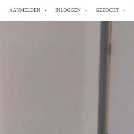
AANMELDEN
INLOGGEN
GEZOCHT
Moet ik mij inschrijven bij de
Rotterdam?
Hoe groot is de kans dat ik sn
Wat kost een studentenkamer g
In welke wijken van Rotterdam 
Hoe vind ik een kamer in Rott
Alle veelgestelde vragen