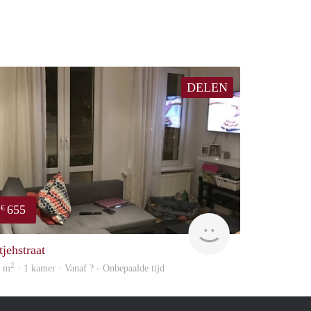
DELEN
655
€
finder
tjehstraat
2
0 m
· 1 kamer · Vanaf ? - Onbepaalde tijd