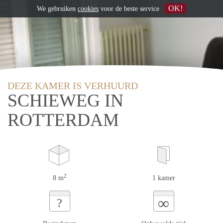
OK!
We gebruiken
cookies
voor de beste service
DEZE KAMER IS VERHUURD
SCHIEWEG IN
ROTTERDAM
2
8 m
1 kamer
∞
?