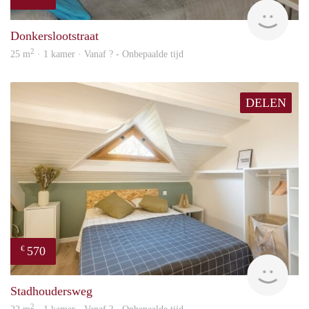
Woni
Donkerslootstraat
2
25 m
· 1 kamer · Vanaf ? - Onbepaalde tijd
DELEN
570
€
finde
Stadhoudersweg
2