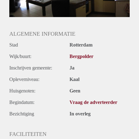
Huurtermijn
Onbepaalde termijn
Oplevering
Gestoffeerd
ALGEMENE INFORMATIE
Stad
Rotterdam
Wijk/buurt:
Bergpolder
Inschrijven gemeente:
Ja
Opleverniveau:
Kaal
Huisgenoten:
Geen
Begindatum:
Vraag de adverteerder
Bezichtiging
In overleg
FACILITEITEN