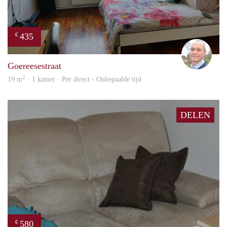
435
€
J.A.
Goereesestraat
2
19 m
· 1 kamer · Per direct - Onbepaalde tijd
DELEN
580
€