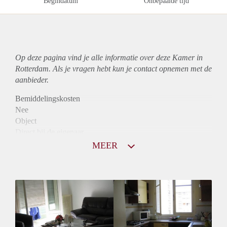
Begindatum
Onbepaalde tijd
Op deze pagina vind je alle informatie over deze Kamer in
Rotterdam. Als je vragen hebt kun je contact opnemen met de
aanbieder.
Bemiddelingskosten
Nee
Object
Direct bij de eigenaar
Borg
MEER
435
Garantiestelling
Niet mogelijk
Huurtoeslag
Niet mogelijk
Inkomen eis
N.V.T.