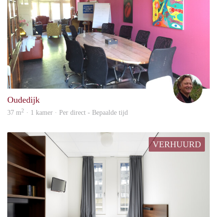
Rob
Oudedijk
2
37 m
· 1 kamer · Per direct - Bepaalde tijd
VERHUURD