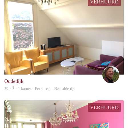
VERHUURD
Rob
Oudedijk
2
29 m
· 1 kamer · Per direct - Bepaalde tijd
VERHUURD