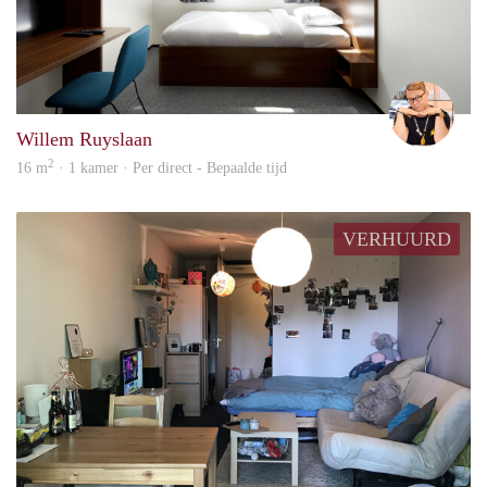
Carte
Willem Ruyslaan
2
16 m
· 1 kamer · Per direct - Bepaalde tijd
VERHUURD