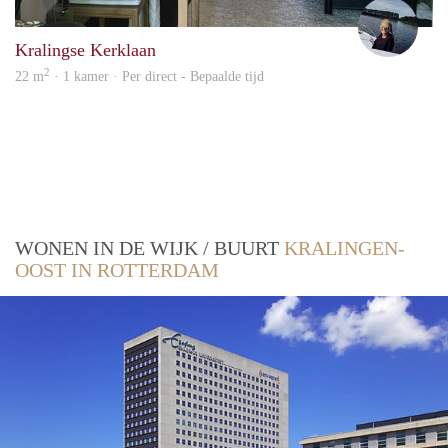
Jami
Kralingse Kerklaan
2
22 m
· 1 kamer · Per direct - Bepaalde tijd
WONEN IN DE WIJK / BUURT
KRALINGEN-
OOST IN ROTTERDAM