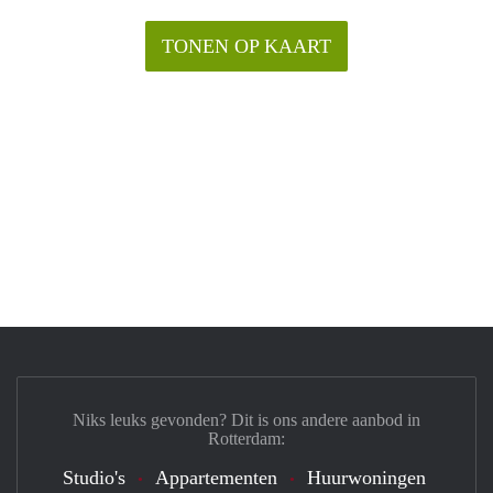
TONEN OP KAART
Niks leuks gevonden? Dit is ons andere aanbod in
Rotterdam:
Studio's
Appartementen
Huurwoningen