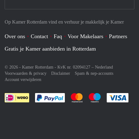
Op Kamer Rotterdam vind en verhuur je makkelijk je Kamer
Over ons
Contact
Faq
Voor Makelaars
Partners
Gratis je Kamer aanbieden in Rotterdam
© 2026 - Kamer Rotterdam - KvK nr. 02094127 –
Nederland
Voorwaarden & privacy
Disclaimer
Spam & nep-accounts
Account verwijderen
Je rekent gemakkelijk af met Paypal
Je rekent gemakkelijk af met M
Je rekent gemakkelij
Je re