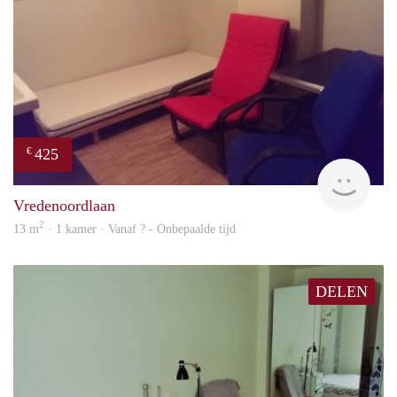
425
€
rent
Vredenoordlaan
2
13 m
· 1 kamer · Vanaf ? - Onbepaalde tijd
DELEN