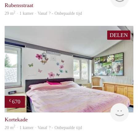
Rubensstraat
2
29 m
· 1 kamer · Vanaf ? - Onbepaalde tijd
DELEN
670
€
rent
Kortekade
2
20 m
· 1 kamer · Vanaf ? - Onbepaalde tijd