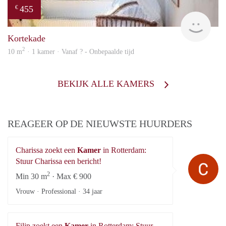
455
€
rent
Kortekade
2
10 m
· 1 kamer · Vanaf ? - Onbepaalde tijd
BEKIJK ALLE KAMERS
REAGEER OP DE NIEUWSTE HUURDERS
Charissa zoekt een
Kamer
in Rotterdam:
Ch
Stuur Charissa een bericht!
2
Min 30 m
· Max € 900
Vrouw · Professional ·
34 jaar
Filip zoekt een
Kamer
in Rotterdam: Stuur