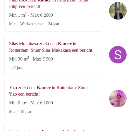
Fi
Filip een bericht!
2
Min 1 m
· Max € 2000
Man · Werkzoekende ·
24 jaar
Silas Mukakasa zoekt een
Kamer
in
Si
Rotterdam: Stuur Silas Mukakasa een bericht!
2
Min 30 m
· Max € 900
·
22 jaar
Yzo zoekt een
Kamer
in Rotterdam: Stuur
Y
Yzo een bericht!
2
Min 0 m
· Max € 1000
Man ·
18 jaar