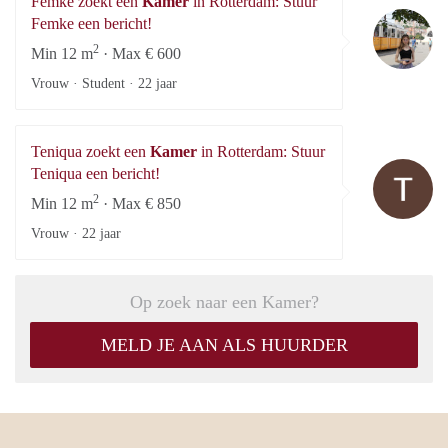
Femke zoekt een
Kamer
in Rotterdam: Stuur
F
Femke een bericht!
2
Min 12 m
· Max € 600
Vrouw · Student ·
22 jaar
Teniqua zoekt een
Kamer
in Rotterdam: Stuur
Te
Teniqua een bericht!
2
Min 12 m
· Max € 850
Vrouw ·
22 jaar
Op zoek naar een Kamer?
MELD JE AAN ALS HUURDER