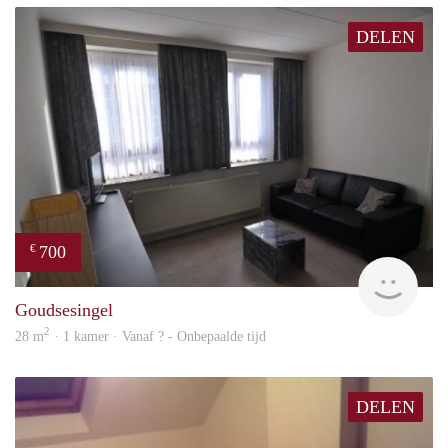
DELEN
700
€
rent
Goudsesingel
2
28 m
· 1 kamer · Vanaf ? - Onbepaalde tijd
DELEN