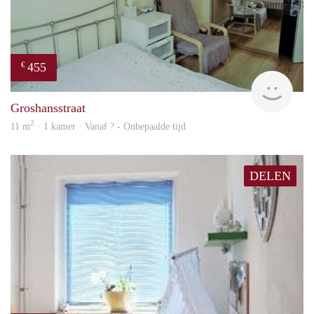
455
€
rent
Groshansstraat
2
11 m
· 1 kamer · Vanaf ? - Onbepaalde tijd
DELEN