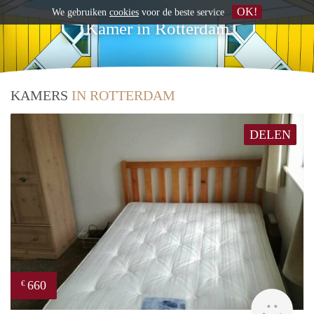
OK!
We gebruiken
cookies
voor de beste service
Kamer in Rotterdam
KAMERS
IN ROTTERDAM
DELEN
660
€
rent