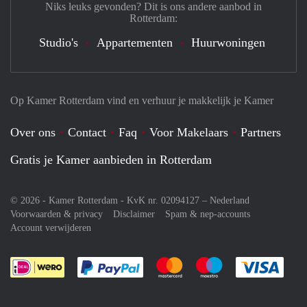
Niks leuks gevonden? Dit is ons andere aanbod in
Rotterdam:
Studio's
Appartementen
Huurwoningen
Op Kamer Rotterdam vind en verhuur je makkelijk je Kamer
Over ons
Contact
Faq
Voor Makelaars
Partners
Gratis je Kamer aanbieden in Rotterdam
© 2026 - Kamer Rotterdam - KvK nr. 02094127 –
Nederland
Voorwaarden & privacy
Disclaimer
Spam & nep-accounts
Account verwijderen
Je rekent gemakkelijk af met Paypal
Je rekent gemakkelijk af met M
Je rekent gemakkelij
Je re