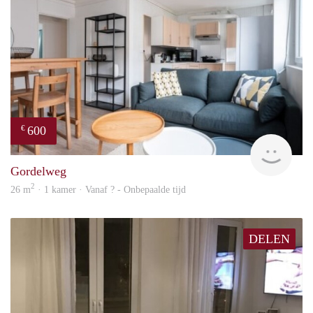
600
€
finde
Gordelweg
2
26 m
· 1 kamer · Vanaf ? - Onbepaalde tijd
DELEN