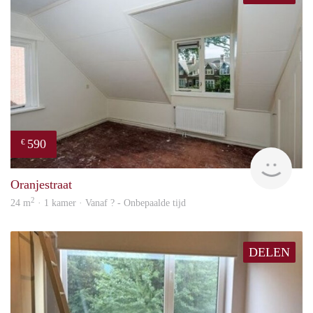
590
€
rent
Oranjestraat
2
24 m
· 1 kamer · Vanaf ? - Onbepaalde tijd
DELEN