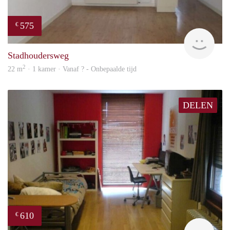
575
€
finde
Stadhoudersweg
2
22 m
· 1 kamer · Vanaf ? - Onbepaalde tijd
DELEN
610
€
finde