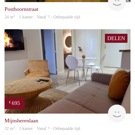
Posthoornstraat
2
24 m
· 1 kamer · Vanaf ? - Onbepaalde tijd
DELEN
695
€
finde
Mijnsherenlaan
2
32 m
· 1 kamer · Vanaf ? - Onbepaalde tijd