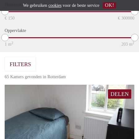
Huurprijs
OK!
We gebruiken
cookies
voor de beste service
€
150
€
300000
Oppervlakte
2
2
1
m
203
m
FILTERS
65 Kamers gevonden in Rotterdam
DELEN