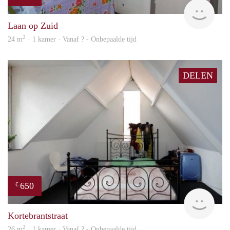
rent
Laan op Zuid
2
24 m
· 1 kamer · Vanaf ? - Onbepaalde tijd
DELEN
650
€
rent
Kortebrantstraat
2
26 m
· 1 kamer · Vanaf ? - Onbepaalde tijd