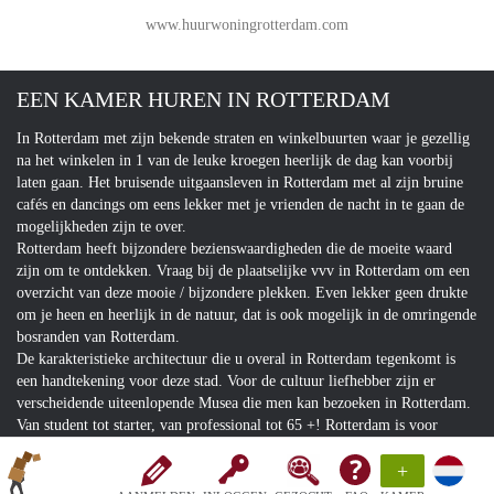
www.huurwoningrotterdam.com
EEN KAMER HUREN IN ROTTERDAM
In Rotterdam met zijn bekende straten en winkelbuurten waar je gezellig
na het winkelen in 1 van de leuke kroegen heerlijk de dag kan voorbij
laten gaan. Het bruisende uitgaansleven in Rotterdam met al zijn bruine
cafés en dancings om eens lekker met je vrienden de nacht in te gaan de
mogelijkheden zijn te over.
Rotterdam heeft bijzondere bezienswaardigheden die de moeite waard
zijn om te ontdekken. Vraag bij de plaatselijke vvv in Rotterdam om een
overzicht van deze mooie / bijzondere plekken. Even lekker geen drukte
om je heen en heerlijk in de natuur, dat is ook mogelijk in de omringende
bosranden van Rotterdam.
De karakteristieke architectuur die u overal in Rotterdam tegenkomt is
een handtekening voor deze stad. Voor de cultuur liefhebber zijn er
verscheidende uiteenlopende Musea die men kan bezoeken in Rotterdam.
Van student tot starter, van professional tot 65 +! Rotterdam is voor
iedereen!
+
Kom naar Rotterdam en laat je verrassen!