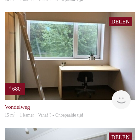
DELEN
680
€
rent
Vondelweg
2
15 m
· 1 kamer · Vanaf ? - Onbepaalde tijd
DELEN