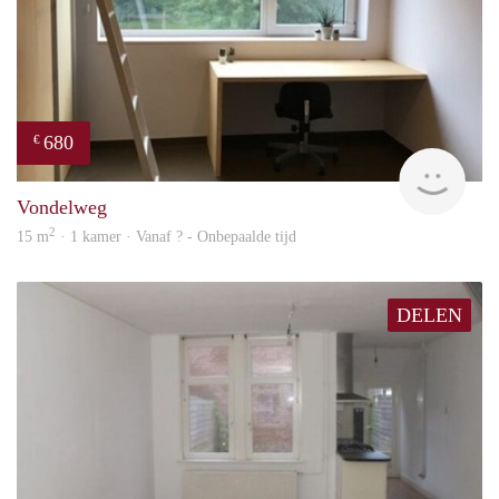
680
€
finde
Vondelweg
2
15 m
· 1 kamer · Vanaf ? - Onbepaalde tijd
DELEN