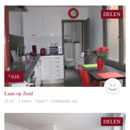
DELEN
610
€
finde
Laan op Zuid
2
26 m
· 1 kamer · Vanaf ? - Onbepaalde tijd
DELEN