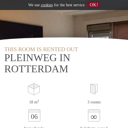
OK!
We use
cookies
for the best service
THIS ROOM IS RENTED OUT
PLEINWEG IN
ROTTERDAM
2
18 m
3 rooms
∞
06