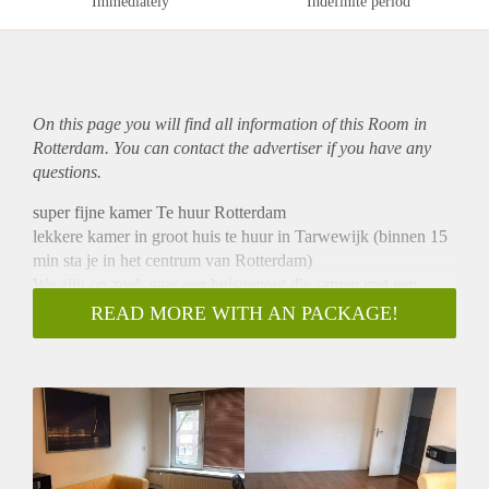
Immediately
Indefinite period
On this page you will find all information of this Room in
Rotterdam. You can contact the advertiser if you have any
questions.
super fijne kamer Te huur Rotterdam
lekkere kamer in groot huis te huur in Tarwewijk (binnen 15
min sta je in het centrum van Rotterdam)
We zijn op zoek naar een huisgenoot die samen met een
ander een verdieping deelt van 75 m2 met twee grote
READ MORE WITH AN PACKAGE!
slaapkamers (21m2). OP de verdieping zijn twee balkons,
een keuken een apart en een badkamer aanwezig.
Aanwezig :
wifi, drie zonnige balkons, cv-combiketel, een nette vloer,
dubbelglas, kunststof kozijnen, een wasmachine, droger,
gasfornuis, een ijskast, vriezer, afzuigkap, oven en een
vernieuwde vaatwasser.