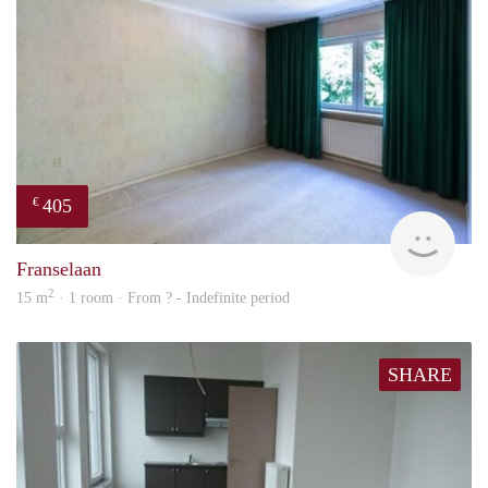
405
€
finde
Franselaan
2
15 m
· 1 room · From ? - Indefinite period
SHARE