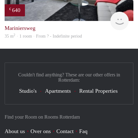
640
€
Woni
Mariniersweg
2
35 m
· 1 room · From ? - Indefinite period
Couldn't find anything? These are our other offers in
Rotterdam:
Studio's
Apartments
Rental Properties
Find your Room on Rooms Rotterdam
About us
Over ons
Contact
Faq