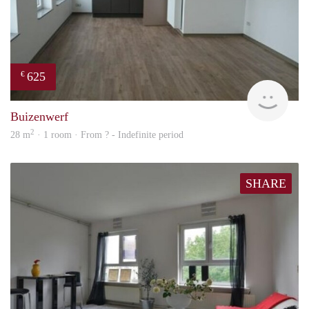
625
€
finde
Buizenwerf
2
28 m
· 1 room · From ? - Indefinite period
SHARE