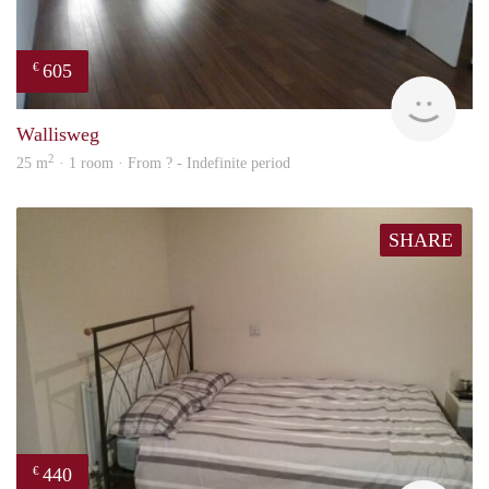
605
€
finde
Wallisweg
2
25 m
· 1 room · From ? - Indefinite period
SHARE
440
€