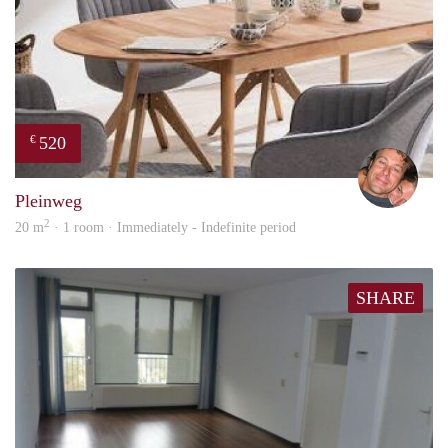
520
€
Bj Bj
Pleinweg
2
20 m
· 1 room · Immediately - Indefinite period
SHARE