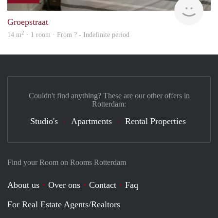
rent
Groepstraat
2
14 m
· 1 room · From ? - Indefinite period
Couldn't find anything? These are our other offers in
Rotterdam:
Studio's
Apartments
Rental Properties
Find your Room on Rooms Rotterdam
About us
Over ons
Contact
Faq
For Real Estate Agents/Realtors