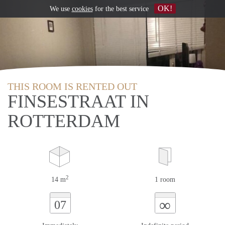
OK!
We use
cookies
for the best service
THIS ROOM IS RENTED OUT
FINSESTRAAT IN
ROTTERDAM
2
14 m
1 room
∞
07