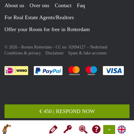
About us
Over ons
Contact
Faq
For Real Estate Agents/Realtors
Offer your Room for free in Rotterdam
© 2026 - Rooms Rotterdam - CC no. 02094127 –
Nederland
Conditions & privacy
Disclaimer
Spam & fake-accounts
Pay easily with :payment method
Pay easily with :payment meth
Pay easily with :pay
Pay e
€ 450 | RESPOND NOW
+