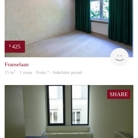
425
€
finde
Franselaan
2
15 m
· 1 room · From ? - Indefinite period
SHARE