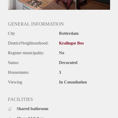
GENERAL INFORMATION
City
Rotterdam
District/Neighbourhood:
Kralingse Bos
Register municipality:
No
Status:
Decorated
Housemates:
3
Viewing
In Consultation
FACILITIES
Shared bathroom