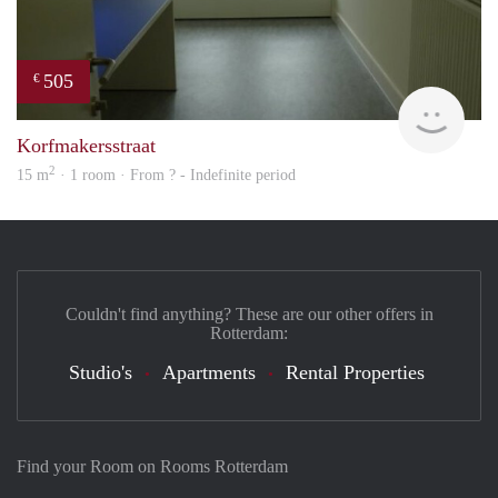
505
€
finde
Korfmakersstraat
2
15 m
· 1 room · From ? - Indefinite period
Couldn't find anything? These are our other offers in
Rotterdam:
Studio's
Apartments
Rental Properties
Find your Room on Rooms Rotterdam