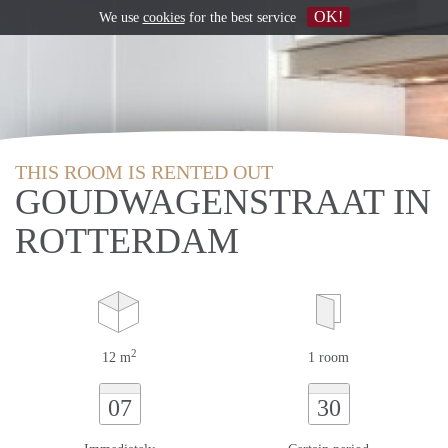
OK!
We use
cookies
for the best service
THIS ROOM IS RENTED OUT
GOUDWAGENSTRAAT IN
ROTTERDAM
2
12 m
1 room
07
30