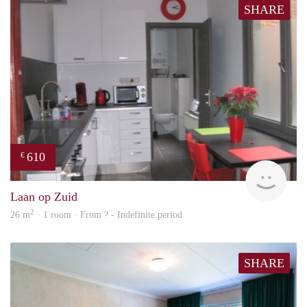
SHARE
610
€
finde
Laan op Zuid
2
26 m
· 1 room · From ? - Indefinite period
SHARE