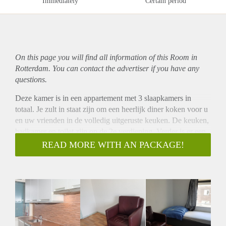
Immediately
Certain period
On this page you will find all information of this Room in
Rotterdam. You can contact the advertiser if you have any
questions.
Deze kamer is in een appartement met 3 slaapkamers in
totaal. Je zult in staat zijn om een ​​heerlijk diner koken voor u
en uw vrienden in de volledig uitgeruste keuken. De keuken,
badkamer en toilet zijn op de 2e verdieping. Verder is er een
wasmachine en een vaatwasser voor het hoger comfort en
READ MORE WITH AN PACKAGE!
lakens. Het appartement is erg gezellig en je zal snel zich hier
thuis voelen. De kamer ligt op de 4e verdieping met een
eparate ingang en een slot op de deur.
De kamer
Dit is een lichte slaapkamer in de buurt van station Oostplein.
Het is volledig ingericht en wordt geleverd met een
comfortabel bed en een kast met veel bergruimte