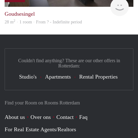
rent
Goudsesingel
2
28 m
· 1 room · From ? - Indefinite period
Couldn't find anything? These are our other offers in
Rotterdam:
Studio's
Apartments
Rental Properties
Find your Room on Rooms Rotterdam
About us
Over ons
Contact
Faq
For Real Estate Agents/Realtors