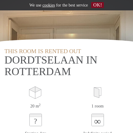
OK!
We use
cookies
for the best service
THIS ROOM IS RENTED OUT
DORDTSELAAN IN
ROTTERDAM
2
20 m
1 room
∞
?