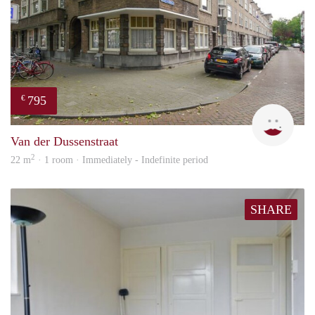
795
€
Miek
Van der Dussenstraat
2
22 m
· 1 room · Immediately - Indefinite period
SHARE