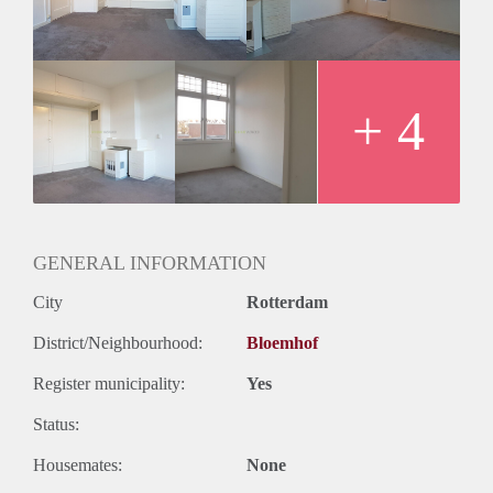
1e verdieping:
Woonkamer (4.50 m x 3.45 m) 15.53 m2
Slaapkamer 1 (2.70 m x 1.90 m) 5.13 m2
Badkamer (1.80 m x 0.95 m) 1.71 m2
Keuken (2.80 m x 1.35 m) 3.78 m2
+ 4
Balkon (2.90 m x 1.00 m) 2.90 m2
GENERAL INFORMATION
City
Rotterdam
District/Neighbourhood:
Bloemhof
Register municipality:
Yes
Status:
Housemates:
None