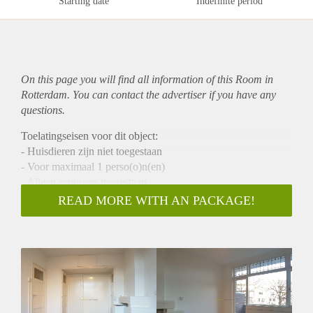
Starting date
Indefinite period
On this page you will find all information of this Room in
Rotterdam. You can contact the advertiser if you have any
questions.
Toelatingseisen voor dit object:
- Huisdieren zijn niet toegestaan
- Voor maximaal 1 perso(o)n(en)
- Alleen vrouwen toegestaan
READ MORE WITH AN PACKAGE!
Te huur
Twee prachtige en goed onderhouden kamers gelegen in een
bruisende wijk op loopafstand van diverse winkels en
openbaar vervoer. De kamers zijn goed te verdelen in een
woon- en slaapkamer. De nette badkamer en de keuken
worden gedeeld met 1 medebewoner.