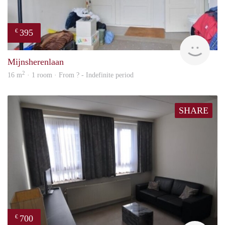
395
€
finde
Mijnsherenlaan
2
16 m
· 1 room · From ? - Indefinite period
SHARE
700
€